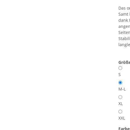
Das o
Samt 
dank 
angen
Seite
Stabi
langle
Größ
S
M-L
XL
XXL
Farb