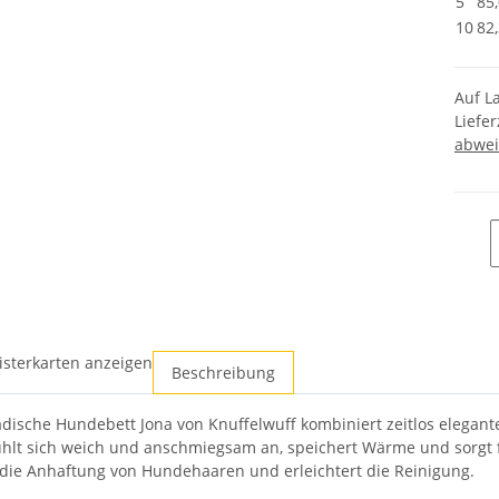
5
85
10
82
Auf L
Liefer
abwei
isterkarten anzeigen
Beschreibung
dische Hundebett Jona von Knuffelwuff kombiniert zeitlos elegante
ühlt sich weich und anschmiegsam an, speichert Wärme und sorgt f
die Anhaftung von Hundehaaren und erleichtert die Reinigung.