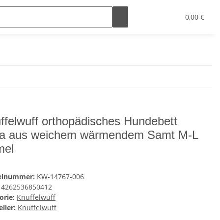
0,00 €
ffelwuff orthopädisches Hundebett
a aus weichem wärmendem Samt M-L
mel
kelnummer:
KW-14767-006
4262536850412
orie:
Knuffelwuff
ller:
Knuffelwuff