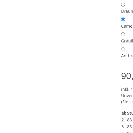
Brau
Came
Grau
I
Anthr
90
inkl. 
Unver
(Sie 
ab
St
2
88
3
86