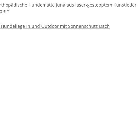
rthopädische Hundematte Juna aus laser-gestepptem Kunstleder
50 €
*