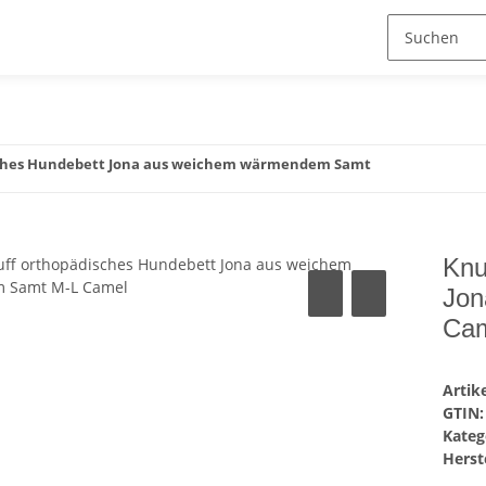
sches Hundebett Jona aus weichem wärmendem Samt
Knu
Jon
Ca
Arti
GTIN:
Kateg
Herste