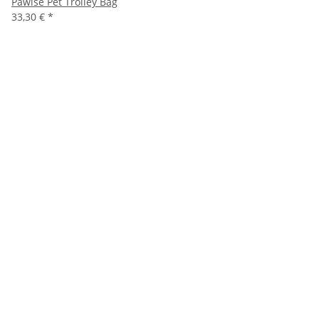
Pawise Pet Trolley Bag
33,30 €
*