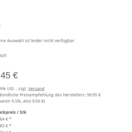
n
l
hre Auswahl ist leider nicht verfügbar.
azit
,45 €
19% USt. , zzgl.
Versand
bindliche Preisempfehlung des Herstellers
:
99,95 €
sparen
9.5%
, also
9,50 €
)
ückpreis / Stk
,64 €
*
,83 €
*