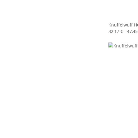
Knuffelwuff H
32,17 € -
47,4