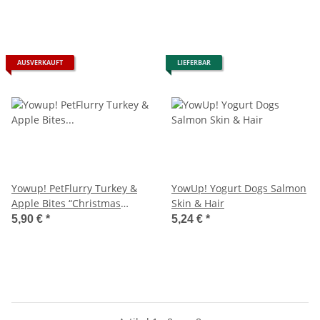
AUSVERKAUFT
LIEFERBAR
Yowup! PetFlurry Turkey &
YowUp! Yogurt Dogs Salmon
Apple Bites “Christmas
Skin & Hair
edition 2026”
5,90 €
*
5,24 €
*