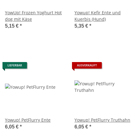
YowUp! Frozen Yoghurt Hot
Yowup! Kefir Ente und
dog mit Käse
Kuerbis (Hund)
5,15 €
*
5,35 €
*
LIEFERBAR
AUSVERKAUFT
Yowup! PetFlurry Ente
Yowup! PetFlurry Truthahn
6,05 €
*
6,05 €
*