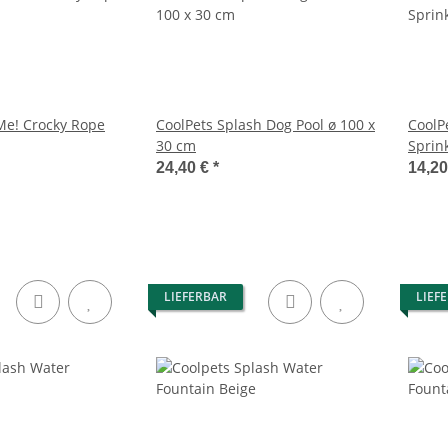
 Me! Crocky Rope
CoolPets Splash Dog Pool ø 100 x
CoolP
30 cm
Sprin
24,40 €
*
14,2
LIEFERBAR
LIEF