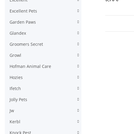
Excellent Pets
Garden Paws
Glandex
Groomers Secret
Growl
Hofman Animal Care
Hozies
Ifetch
Jolly Pets
Jw
Kerbl
Knock Pest