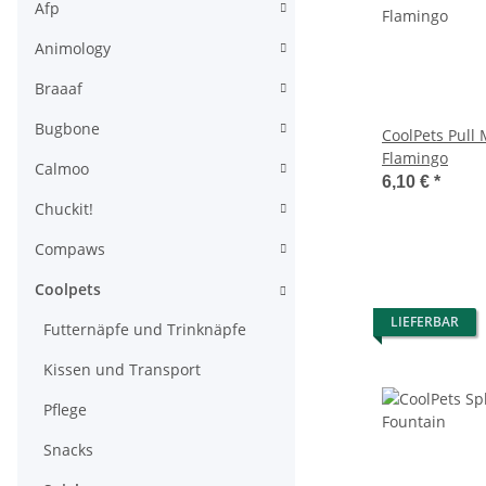
Afp
Animology
Braaaf
Bugbone
CoolPets Pull
Flamingo
Calmoo
6,10 €
*
Chuckit!
Compaws
Coolpets
LIEFERBAR
Futternäpfe und Trinknäpfe
Kissen und Transport
Pflege
Snacks