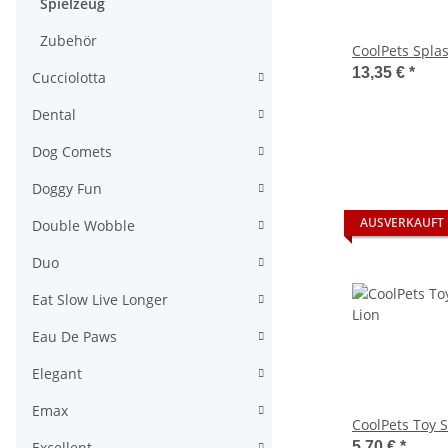
Spielzeug
Zubehör
CoolPets Spla
13,35 €
*
Cucciolotta
Dental
Dog Comets
Doggy Fun
AUSVERKAUFT
Double Wobble
Duo
Eat Slow Live Longer
Eau De Paws
Elegant
Emax
CoolPets Toy 
Excellent
5,70 €
*