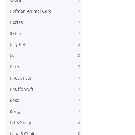
Hofman Animal Care
Hozies
Ifetch
Jolly Pets
Jw
Kerbl
Knock Pest
Knuffelwuff
Koko
Kong
Let'S Sleep
Luna'S Choice