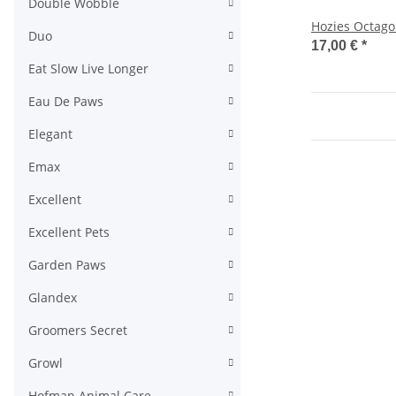
Double Wobble
Hozies Octago
Duo
17,00 €
*
Eat Slow Live Longer
Eau De Paws
Elegant
Emax
Excellent
Excellent Pets
Garden Paws
Glandex
Groomers Secret
Growl
Hofman Animal Care