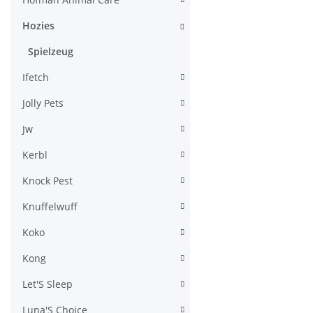
Hozies
Spielzeug
Ifetch
Jolly Pets
Jw
Kerbl
Knock Pest
Knuffelwuff
Koko
Kong
Let'S Sleep
Luna'S Choice