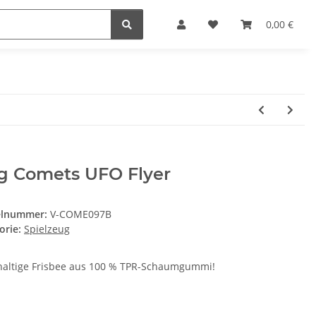
0,00 €
g Comets UFO Flyer
elnummer:
V-COME097B
orie:
Spielzeug
altige Frisbee aus 100 % TPR-Schaumgummi!
e