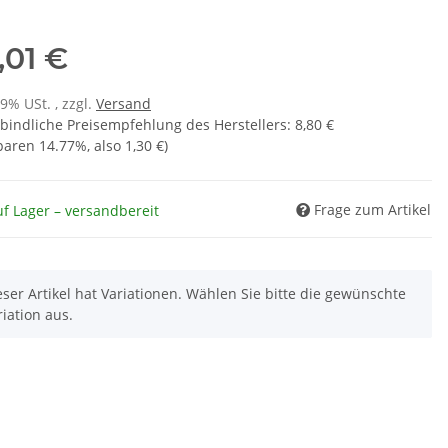
,01 €
19% USt. , zzgl.
Versand
bindliche Preisempfehlung des Herstellers
:
8,80 €
sparen
14.77%
, also
1,30 €
)
Frage zum Artikel
f Lager – versandbereit
eser Artikel hat Variationen. Wählen Sie bitte die gewünschte
riation aus.