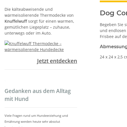
Die kälteabweisende und
Dog Co
wärmeisolierende Thermodecke von
Knuffelwuff
sorgt für einen warmen,
Begeben Sie s
gemütlichen Liegeplatz – zuhause,
und endlosen 
unterwegs oder im Auto.
Frisbee auf d
Abmessun
24 x 24 x 2,5 
Jetzt entdecken
.
Gedanken aus dem Alltag
mit Hund
Viele Fragen rund um Hundeerziehung und
Ernährung werden heute sehr absolut