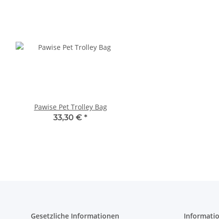
Pawise Pet Trolley Bag
Compaws Trolley Lond
Grau
33,30 €
*
33,90 €
*
Gesetzliche Informationen
Informati