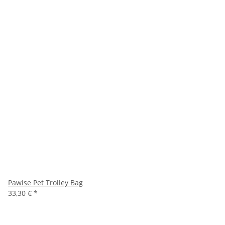
Pawise Pet Trolley Bag
33,30 €
*