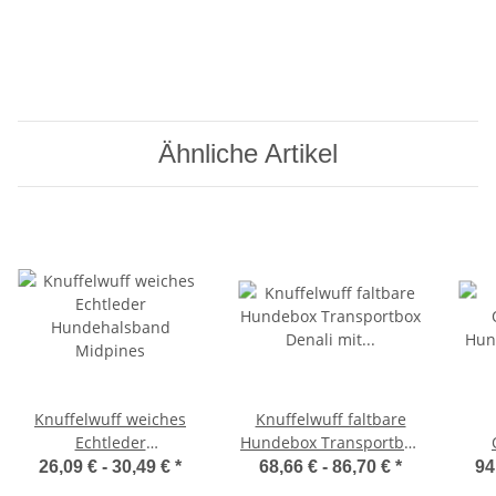
Ähnliche Artikel
Knuffelwuff weiches
Knuffelwuff faltbare
Echtleder
Hundebox Transportbox
Hundehalsband
Denali mit
Hun
26,09 € -
30,49 €
*
68,66 € -
86,70 €
*
94
Midpines
Aluminiumgestell