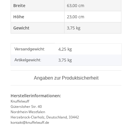
Breite
63,00 cm
Höhe
23,00 cm
Gewicht
3,75 kg
Produkteigenschaft
Wert
4,25 kg
Versandgewicht:
3,75
kg
Artikelgewicht:
Angaben zur Produktsicherheit
Herstellerinformationen:
Knuffelwuff
Gütersloher Str. 40
Nordrhein-Westfalen
Herzebrock-Clarholz, Deutschland, 33442
kontakt@knuffelwuff.de