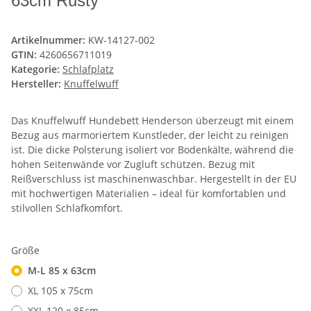
63cm Rusty
Artikelnummer:
KW-14127-002
GTIN:
4260656711019
Kategorie:
Schlafplatz
Hersteller:
Knuffelwuff
Das Knuffelwuff Hundebett Henderson überzeugt mit einem
Bezug aus marmoriertem Kunstleder, der leicht zu reinigen
ist. Die dicke Polsterung isoliert vor Bodenkälte, während die
hohen Seitenwände vor Zugluft schützen. Bezug mit
Reißverschluss ist maschinenwaschbar. Hergestellt in der EU
mit hochwertigen Materialien – ideal für komfortablen und
stilvollen Schlafkomfort.
Größe
M-L 85 x 63cm
XL 105 x 75cm
XXL 120 x 85cm