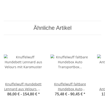
Ähnliche Artikel
Knuffelwuff Hundebett
Knuffelwuff faltbare
Lennard aus Velours mit
Hundebox Auto
Ant
Karomuster
Transportbox Alverstone
86,00 € -
154,80 €
*
75,48 € -
90,45 €
*
13
mit Aluminiumgestell
für den Kofferraum