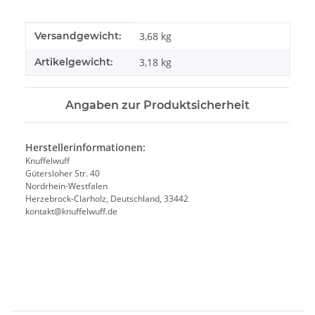
Produkteigenschaft
Wert
Versandgewicht:
3,68 kg
Artikelgewicht:
3,18
kg
Angaben zur Produktsicherheit
Herstellerinformationen:
Knuffelwuff
Gütersloher Str. 40
Nordrhein-Westfalen
Herzebrock-Clarholz, Deutschland, 33442
kontakt@knuffelwuff.de