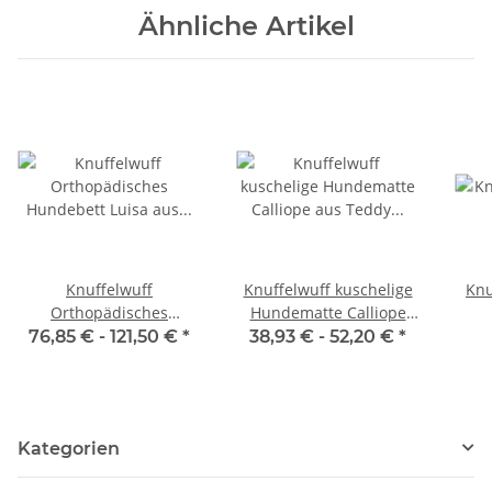
Ähnliche Artikel
Knuffelwuff
Knuffelwuff kuschelige
Knu
Orthopädisches
Hundematte Calliope
Hundebett Luisa aus
aus Teddy Material
76,85 € -
121,50 €
*
38,93 € -
52,20 €
*
Velours mit feinem
Handwebcharakter
Sunshine Edition
Kategorien