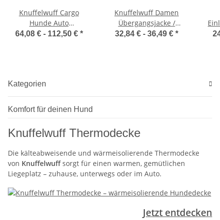
Knuffelwuff Cargo
Knuffelwuff Damen
Hunde Auto
Übergangsjacke /
Ein
Transportbox Sicherheit
Leichte Jacke Brooklyn
64,08 € -
112,50 €
*
32,84 € -
36,49 €
*
24
für den Hund und
Flu
Sitzschutz für den
Vordersitz
Kategorien
Komfort für deinen Hund
Knuffelwuff Thermodecke
Die kälteabweisende und wärmeisolierende Thermodecke
von
Knuffelwuff
sorgt für einen warmen, gemütlichen
Liegeplatz – zuhause, unterwegs oder im Auto.
Jetzt entdecken