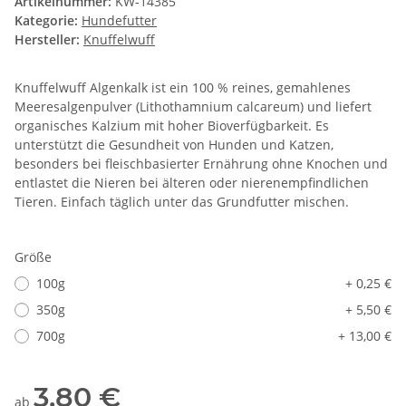
Artikelnummer:
KW-14385
Kategorie:
Hundefutter
Hersteller:
Knuffelwuff
Knuffelwuff Algenkalk ist ein 100 % reines, gemahlenes
Meeresalgenpulver (Lithothamnium calcareum) und liefert
organisches Kalzium mit hoher Bioverfügbarkeit. Es
unterstützt die Gesundheit von Hunden und Katzen,
besonders bei fleischbasierter Ernährung ohne Knochen und
entlastet die Nieren bei älteren oder nierenempfindlichen
Tieren. Einfach täglich unter das Grundfutter mischen.
Größe
100g
+ 0,25 €
350g
+ 5,50 €
700g
+ 13,00 €
3,80 €
ab