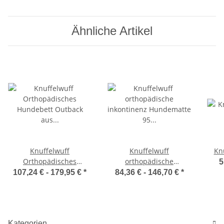
Ähnliche Artikel
Knuffelwuff
Knuffelwuff
Kn
Orthopädisches
orthopädische
5
Hundebett Outback aus
inkontinenz Hundematte
107,24 € -
179,95 €
*
84,36 € -
146,70 €
*
laser-gestepptem
95 Grad waschbar Lenie
Kunstleder
Kategorien