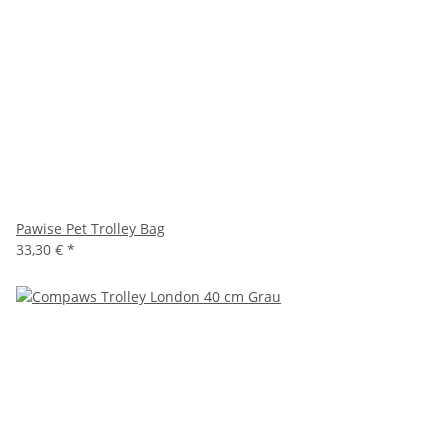
Pawise Pet Trolley Bag
33,30 €
*