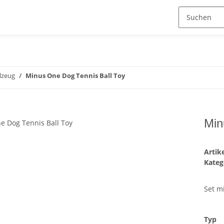
lzeug
Minus One Dog Tennis Ball Toy
Min
Arti
Kateg
Set m
Typ