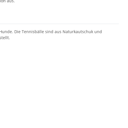
ion aus.
r Hunde. Die Tennisbälle sind aus Naturkautschuk und
tellt.