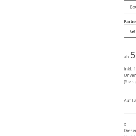
Farb
5
ab
inkl. 
Unver
(Sie 
Auf L
x
Diese