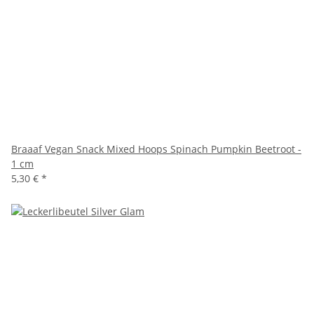
Braaaf Vegan Snack Mixed Hoops Spinach Pumpkin Beetroot -
1 cm
5,30 €
*