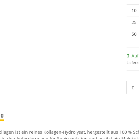
10
25
50
Auf
Lieferz
terkarten anzeigen
ng
ollagen ist ein reines Kollagen-Hydrolysat, hergestellt aus 100 % 
cht den Anforderungen für Speisegelatine und besitzt ein Molekula