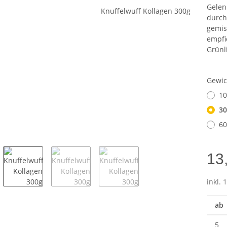
Gelen
durch
gemis
empfi
Grünl
Gewi
10
30
60
13
inkl. 
ab
5