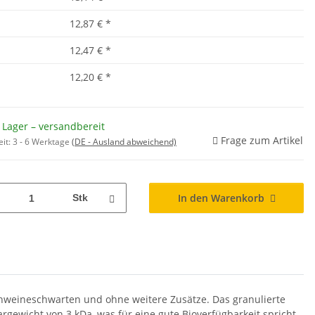
12,87 €
*
12,47 €
*
12,20 €
*
 Lager – versandbereit
Frage zum Artikel
eit:
3 - 6 Werktage
(DE - Ausland abweichend)
In den Warenkorb
Stk
Schweineschwarten und ohne weitere Zusätze. Das granulierte
rgewicht von 3 kDa, was für eine gute Bioverfügbarkeit spricht.