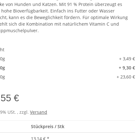
ke von Hunden und Katzen. Mit 91 % Protein überzeugt es
 hohe Bioverfügbarkeit. Einfach ins Futter oder Wasser
cht, kann es die Beweglichkeit fördern. Für optimale Wirkung
ehlt sich die Kombination mit natürlichem Vitamin C und
ippmuschelpulver.
cht
0g
+ 3,49 €
0g
+ 9,30 €
0g
+ 23,60 €
,55 €
19% USt. , zzgl.
Versand
Stückpreis / Stk
13,14 €
*