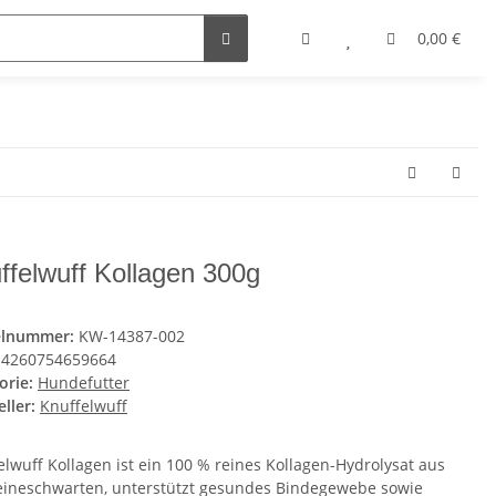
0,00 €
ffelwuff Kollagen 300g
elnummer:
KW-14387-002
4260754659664
orie:
Hundefutter
ller:
Knuffelwuff
elwuff Kollagen ist ein 100 % reines Kollagen-Hydrolysat aus
ineschwarten, unterstützt gesundes Bindegewebe sowie