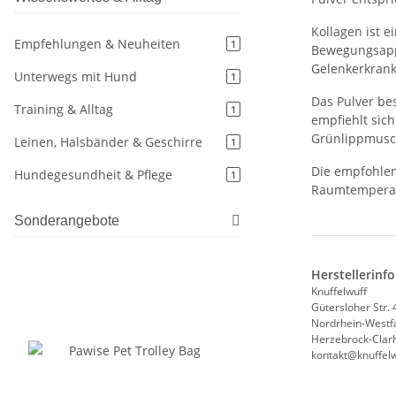
Kollagen ist 
Empfehlungen & Neuheiten
1
Bewegungsappa
Gelenkerkrank
Unterwegs mit Hund
1
Das Pulver be
Training & Alltag
1
empfiehlt sic
Grünlippmusc
Leinen, Halsbänder & Geschirre
1
Die empfohlene
Hundegesundheit & Pflege
1
Raumtemperatu
Sonderangebote
Herstellerinf
Knuffelwuff
Gütersloher Str. 
Nordrhein-Westf
Herzebrock-Clarh
kontakt@knuffelw