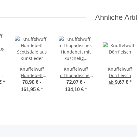
Ähnliche Arti
on 40 cm
Knuffelwuff
Knuffelwuff
Knuffelwuff
Hundebett
orthopädisches
Dörrfleisch
ug
Scottsdale aus
Hundebett mit
ab
 €
*
78,90 € -
72,07 € -
9,67 €
*
Kunstleder
kuschelig
161,95 €
*
134,10 €
*
weichem
Kaninchen
Fellimitat
Midland