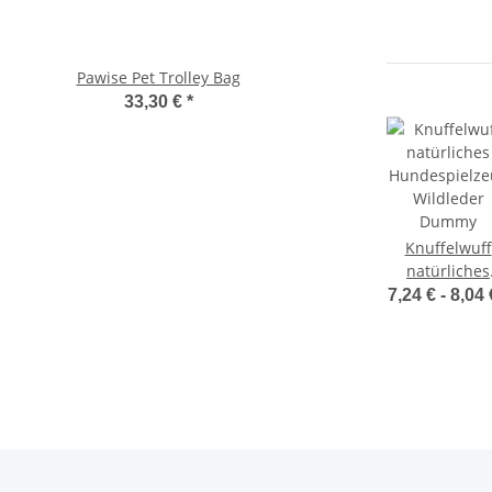
Pawise Pet Trolley Bag
Compaws Trolley Lond
Grau
33,30 €
*
33,90 €
*
Knuffelwuff
natürliches
Hundespielze
7,24 € -
8,04
Wildleder
Dummy