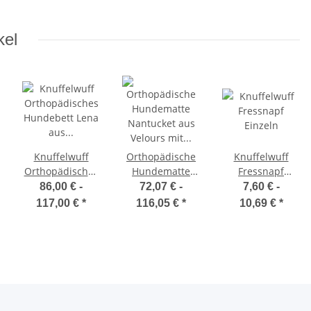
kel
Knuffelwuff
Orthopädische
Knuffelwuff
Orthopädisches
Hundematte
Fressnapf
Hundebett Lena
Nantucket aus
Einzeln
86,00 € -
72,07 € -
7,60 € -
aus Velours und
Velours mit
117,00 €
*
116,05 €
*
10,69 €
*
Kunstleder mit
Handwebcharakter
hohem
Schaumstoffrand