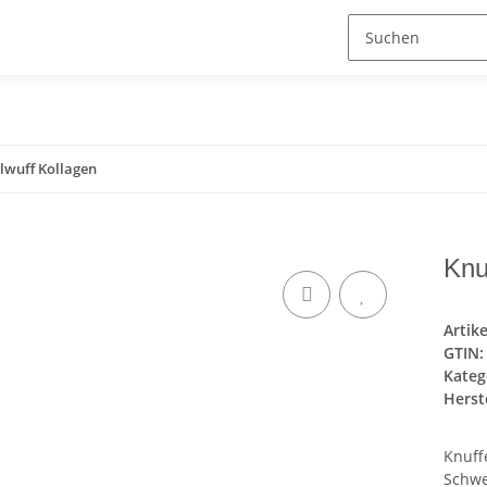
lwuff Kollagen
Knu
Artik
GTIN:
Kateg
Herste
Knuff
Schwe