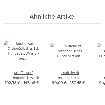
Ähnliche Artikel
Knuffelwuff
Knuffelwuff
Orthopädisches Eck
orthopädisches
Hundebett Winslow aus
Hundebett mit Fächer-
Hu
102,38 € -
193,45 €
*
90,09 € -
157,45 €
*
94,
laser-gestepptem
Wendekissen Baltimore
ges
Kunstleder