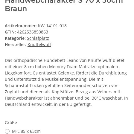
Handwebcharakter S 70 x 50cm
Braun
Artikelnummer:
KW-14101-018
GTIN:
4262536850863
Kategorie:
Schlafplatz
Hersteller:
Knuffelwuff
Das orthopädische Hundebett Leano von Knuffelwuff bietet
mit einer 8 cm hohen Memory Foam Matratze optimalen
Liegekomfort. Es entlastet Gelenke, fördert die Durchblutung
und unterstützt die Muskelentspannung. Die mit
Schaumstoffflocken gefüllten Seitenränder schützen vor
Zugluft und dienen als Kopfstütze. Bezug aus Velours mit
Handwebcharakter ist abnehmbar und bei 30°C waschbar. In
Deutschland entwickelt, in der EU gefertigt.
Größe
M-L 85 x 63cm