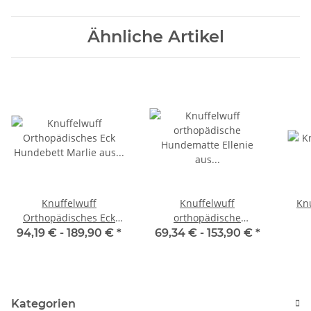
Ähnliche Artikel
Knuffelwuff
Knuffelwuff
Kn
Orthopädisches Eck
orthopädische
Hundebett Marlie aus
Hundematte Ellenie aus
94,19 € -
189,90 €
*
69,34 € -
153,90 €
*
Velours mit
Teddymaterial und
Handwebcharakter
Velours
Kategorien