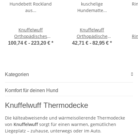
Knuffelwuff
Knuffelwuff
Orthopädisches
Orthopädische
Ri
Hundebett Rockland aus
kuschelige Hundematte
100,74 € -
223,20 €
*
42,71 € -
82,95 €
*
Kunstleder
Berrith aus weichem
Kaninchen Fellimitat
Kategorien
Komfort für deinen Hund
Knuffelwuff Thermodecke
Die kälteabweisende und wärmeisolierende Thermodecke
von
Knuffelwuff
sorgt für einen warmen, gemütlichen
Liegeplatz – zuhause, unterwegs oder im Auto.