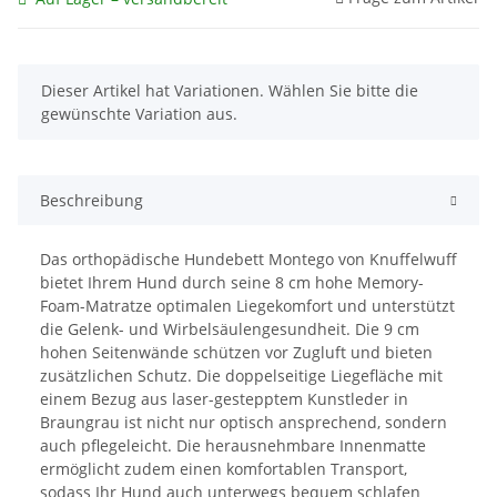
x
Dieser Artikel hat Variationen. Wählen Sie bitte die
gewünschte Variation aus.
Beschreibung
Das orthopädische Hundebett Montego von Knuffelwuff
bietet Ihrem Hund durch seine 8 cm hohe Memory-
Foam-Matratze optimalen Liegekomfort und unterstützt
die Gelenk- und Wirbelsäulengesundheit. Die 9 cm
hohen Seitenwände schützen vor Zugluft und bieten
zusätzlichen Schutz. Die doppelseitige Liegefläche mit
einem Bezug aus laser-gestepptem Kunstleder in
Braungrau ist nicht nur optisch ansprechend, sondern
auch pflegeleicht. Die herausnehmbare Innenmatte
ermöglicht zudem einen komfortablen Transport,
sodass Ihr Hund auch unterwegs bequem schlafen