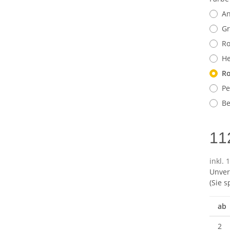
An
G
Ro
He
Ro
Pe
Be
11
inkl. 
Unver
(Sie 
ab
2