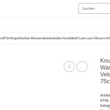
wuff Orthopädisches Wasserabweisendes Hundebett Leon aus Velours m
Knu
Was
Vel
75c
Artik
GTIN:
Kateg