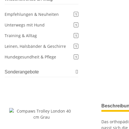
Empfehlungen & Neuheiten
1
Unterwegs mit Hund
1
Training & Alltag
1
Leinen, Halsbänder & Geschirre
1
Hundegesundheit & Pflege
1
Sonderangebote
weitere Regis
Beschreibu
Das orthopädi
passt sich di