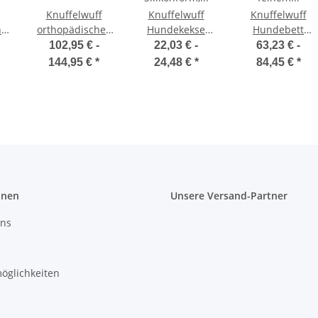
Knuffelwuff
Knuffelwuff
Knuffelwuff
he
orthopädisches
Hundekekse
Hundebett
e
Hundebett aus
und Hundeeis
Emma aus
102,95 € -
22,03 € -
63,23 € -
r-
Kunstleder
Set mit
Velours mit
144,95 €
*
24,48 €
*
84,45 €
*
Lovelock
Silikonform,
feinem
Rezepten und
Handwebcharakt
Tubensnack
in Pastellfarben
onen
Unsere Versand-Partner
uns
öglichkeiten