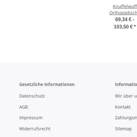
Knuffelwuff
Orthopädisc
Hundematt
69,34 € -
Juna aus lase
103,50 €
*
gestepptem
Kunstleder
Gesetzliche Informationen
Informati
Datenschutz
Wir über 
AGB
Kontakt
Impressum
Zahlungsm
Widerrufsrecht
Sitemap