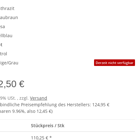
thrazit
raubraun
sa
llblau
t
trol
ige/Grau
Derzeit nicht verfügbar
2,50 €
19% USt. , zzgl.
Versand
bindliche Preisempfehlung des Herstellers
:
124,95 €
sparen
9.96%
, also
12,45 €
)
Stückpreis / Stk
110,25 €
*