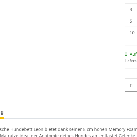
3
5
10
Auf
Lieferz
terkarten anzeigen
ng
sche Hundebett Leon bietet dank seiner 8 cm hohen Memory Foam
e Matratze ideal der Anatomie deines Hundes an, entlastet Gelenk