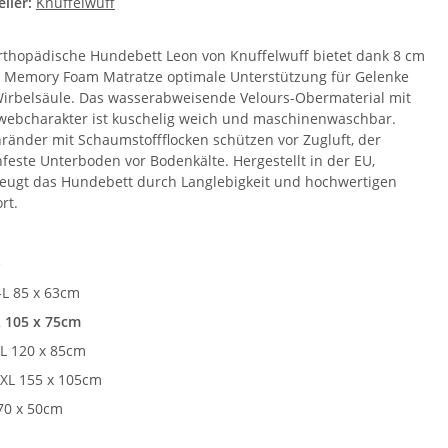
ller:
Knuffelwuff
rthopädische Hundebett Leon von Knuffelwuff bietet dank 8 cm
 Memory Foam Matratze optimale Unterstützung für Gelenke
irbelsäule. Das wasserabweisende Velours-Obermaterial mit
ebcharakter ist kuschelig weich und maschinenwaschbar.
nränder mit Schaumstoffflocken schützen vor Zugluft, der
hfeste Unterboden vor Bodenkälte. Hergestellt in der EU,
eugt das Hundebett durch Langlebigkeit und hochwertigen
rt.
e
L 85 x 63cm
 105 x 75cm
L 120 x 85cm
XL 155 x 105cm
70 x 50cm
e