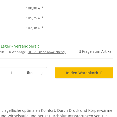
108,00 €
*
105,75 €
*
102,38 €
*
 Lager – versandbereit
Frage zum Artikel
eit:
3 - 6 Werktage
(DE - Ausland abweichend)
In den Warenkorb
Stk
 Liegefläche optimalen Komfort. Durch Druck und Körperwärme
e und Wirbelsäule und beugt Durchblutungsstörungen vor. Die