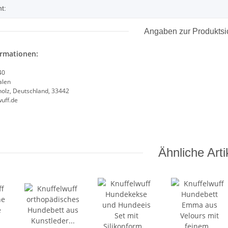
t:
Angaben zur Produktsi
ormationen:
40
alen
olz, Deutschland, 33442
uff.de
Ähnliche Arti