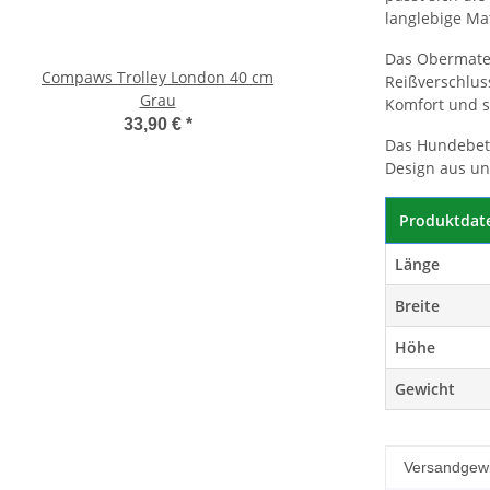
langlebige Ma
Das Obermater
Compaws Trolley London 40 cm
Pawise Pet Trolley
Reißverschlus
Grau
33,30 €
*
Komfort und s
33,90 €
*
Das Hundebett
Design aus un
Produktdat
Länge
Breite
Höhe
Gewicht
Produkteig
Wert
Versandgewi