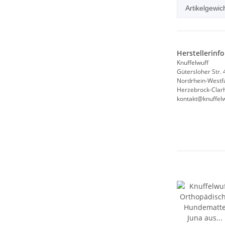
Artikelgewich
Herstellerinf
Knuffelwuff
Gütersloher Str. 
Nordrhein-Westf
Herzebrock-Clarh
kontakt@knuffelw