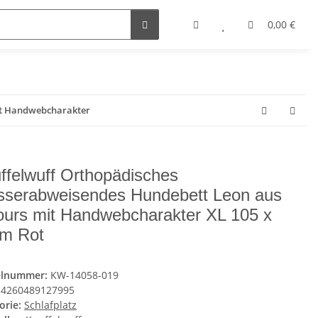
0,00 €
it Handwebcharakter
ffelwuff Orthopädisches
serabweisendes Hundebett Leon aus
ours mit Handwebcharakter XL 105 x
m Rot
elnummer:
KW-14058-019
4260489127995
orie:
Schlafplatz