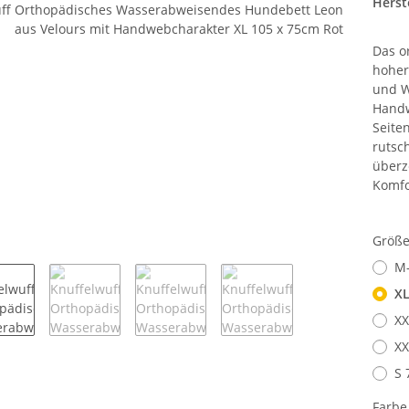
Herste
Das o
hoher
und W
Handw
Seite
rutsc
überz
Komfo
Größ
M-
XL
XX
XX
S 
Farb