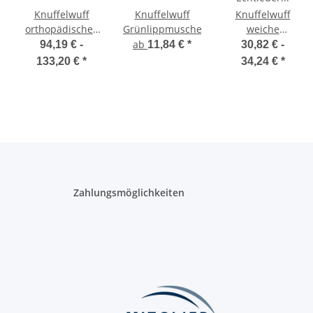
Knuffelwuff
Knuffelwuff
Knuffelwuff
orthopädisches
Grünlippmuschelpulver
weiche
2in1 Sofaschutz
verstellbare
ab
94,19 € -
11,84 €
*
30,82 € -
Hundebett Yona
Nubuk-
133,20 €
*
34,24 €
*
Echtleder
er
Hundeleine
Orlando
Zahlungsmöglichkeiten