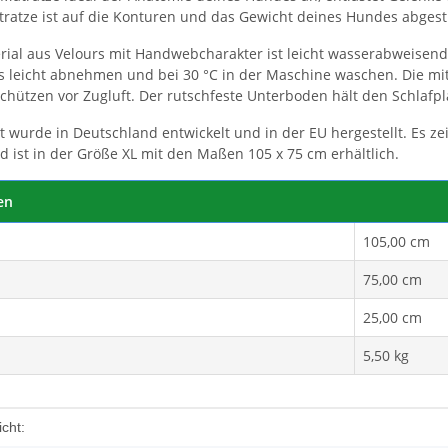
tratze ist auf die Konturen und das Gewicht deines Hundes abges
ial aus Velours mit Handwebcharakter ist leicht wasserabweisend
 Bag
s leicht abnehmen und bei 30 °C in der Maschine waschen. Die mit
chützen vor Zugluft. Der rutschfeste Unterboden hält den Schlafp
 wurde in Deutschland entwickelt und in der EU hergestellt. Es z
d ist in der Größe XL mit den Maßen 105 x 75 cm erhältlich.
en
105,00 cm
75,00 cm
25,00 cm
5,50 kg
enschaft
cht: