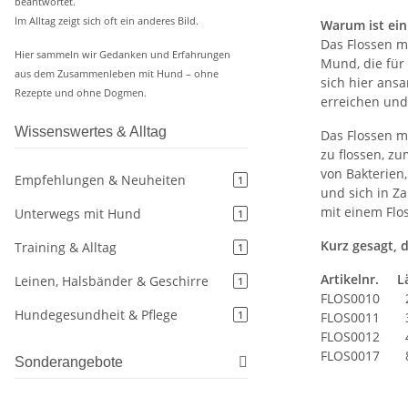
beantwortet.
Im Alltag zeigt sich oft ein anderes Bild.
Warum ist ein
Das Flossen mi
Hier sammeln wir Gedanken und Erfahrungen
Mund, die für
aus dem Zusammenleben mit Hund – ohne
sich hier ans
Rezepte und ohne Dogmen.
erreichen und
Wissenswertes & Alltag
Das Flossen m
zu flossen, z
von Bakterien,
Empfehlungen & Neuheiten
1
und sich in Z
mit einem Flo
Unterwegs mit Hund
1
Kurz gesagt, d
Training & Alltag
1
Artikelnr. 
Leinen, Halsbänder & Geschirre
1
FLOS0010
Hundegesundheit & Pflege
1
FLOS0011
FLOS0012
FLOS0017
Sonderangebote