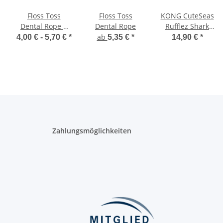
Floss Toss
Floss Toss
KONG CuteSeas
Dental Rope 2
Dental Rope
Rufflez Shark
Knot -
M/L
ab
4,00 € -
5,70 €
*
5,35 €
*
14,90 €
*
Zahlungsmöglichkeiten