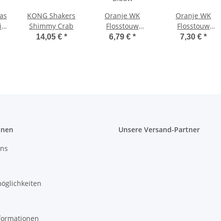
as
KONG Shakers
Oranje WK
Oranje WK
it
Shimmy Crab
Flosstouw
Flosstouw
Oranje, Wit en
Voetballen
14,05 €
*
6,79 €
*
7,30 €
*
Blauw
onen
Unsere Versand-Partner
uns
öglichkeiten
formationen