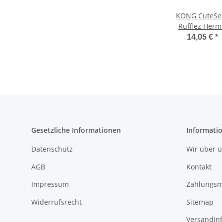
KONG CuteSe
Rufflez Herm
Crab S/M
14,05 €
*
Gesetzliche Informationen
Informati
Datenschutz
Wir über 
AGB
Kontakt
Impressum
Zahlungsm
Widerrufsrecht
Sitemap
Versandin