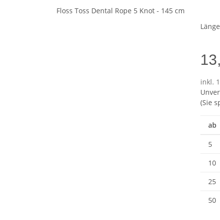
Läng
13
inkl. 
Unver
(Sie 
ab
5
10
25
50