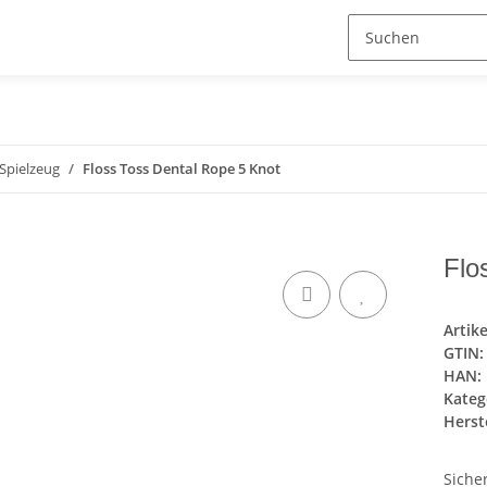
Spielzeug
Floss Toss Dental Rope 5 Knot
Flo
Artik
GTIN:
HAN:
Kateg
Herste
Siche