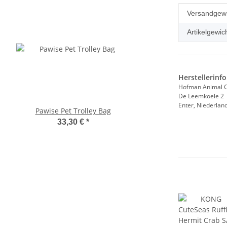
Produkteig
Wert
Versandgewi
Artikelgewich
Herstellerinf
Hofman Animal C
De Leemkoele 2
Enter, Niederlan
Pawise Pet Trolley Bag
Compaws Trolley Lond
Grau
33,30 €
*
33,90 €
*