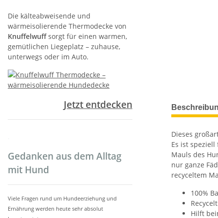
Die kälteabweisende und
wärmeisolierende Thermodecke von
Knuffelwuff
sorgt für einen warmen,
gemütlichen Liegeplatz – zuhause,
unterwegs oder im Auto.
weitere Regis
Jetzt entdecken
Beschreibu
Dieses großart
.
Es ist speziel
Gedanken aus dem Alltag
Mauls des Hund
nur ganze Fäde
mit Hund
recyceltem Ma
100% Ba
Viele Fragen rund um Hundeerziehung und
Recycelt
Ernährung werden heute sehr absolut
Hilft be