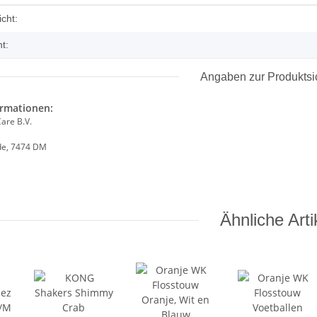
enschaft
cht:
t:
Angaben zur Produktsi
ormationen:
are B.V.
de, 7474 DM
on 40 cm
Ähnliche Arti