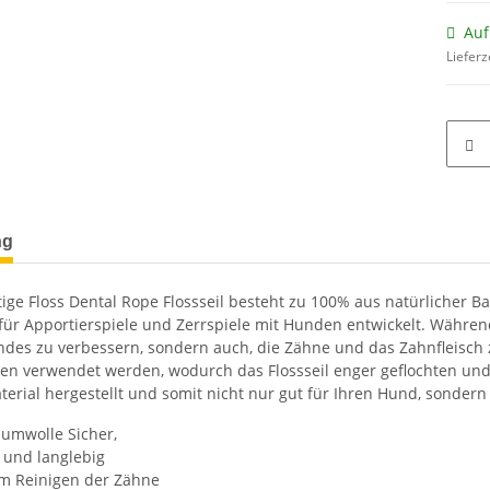
Auf
Lieferz
terkarten anzeigen
ng
ige Floss Dental Rope Flossseil besteht zu 100% aus natürlicher B
l für Apportierspiele und Zerrspiele mit Hunden entwickelt. Während
es zu verbessern, sondern auch, die Zähne und das Zahnfleisch zu 
n verwendet werden, wodurch das Flossseil enger geflochten und vi
terial hergestellt und somit nicht nur gut für Ihren Hund, sondern
umwolle Sicher,
 und langlebig
im Reinigen der Zähne