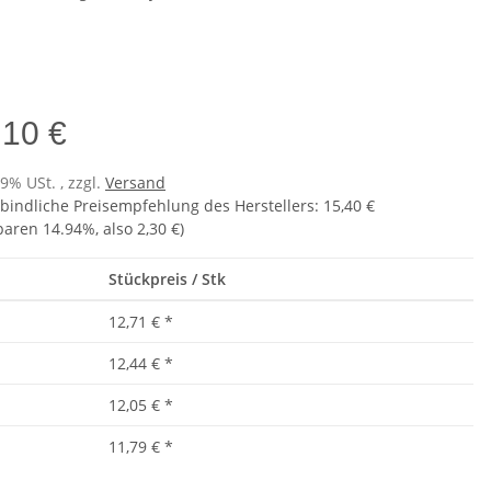
e
,10 €
19% USt. , zzgl.
Versand
bindliche Preisempfehlung des Herstellers
:
15,40 €
sparen
14.94%
, also
2,30 €
)
Stückpreis / Stk
12,71 €
*
12,44 €
*
12,05 €
*
11,79 €
*