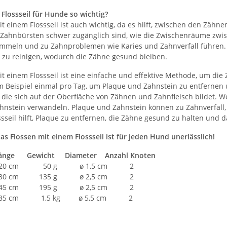
 Flossseil für Hunde so wichtig?
t einem Flossseil ist auch wichtig, da es hilft, zwischen den Zähn
 Zahnbürsten schwer zugänglich sind, wie die Zwischenräume zw
ammeln und zu Zahnproblemen wie Karies und Zahnverfall führen. Da
 zu reinigen, wodurch die Zähne gesund bleiben.
it einem Flossseil ist eine einfache und effektive Methode, um die
um Beispiel einmal pro Tag, um Plaque und Zahnstein zu entfernen 
 die sich auf der Oberfläche von Zähnen und Zahnfleisch bildet. W
ahnstein verwandeln. Plaque und Zahnstein können zu Zahnverfall
ssseil hilft, Plaque zu entfernen, die Zähne gesund zu halten und
as Flossen mit einem Flossseil ist für jeden Hund unerlässlich!
Länge Gewicht Diameter Anzahl Knoten
 20 cm 50 g ø 1,5 cm 2
 30 cm 135 g ø 2,5 cm 2
 45 cm 195 g ø 2,5 cm 2
 85 cm 1,5 kg ø 5,5 cm 2