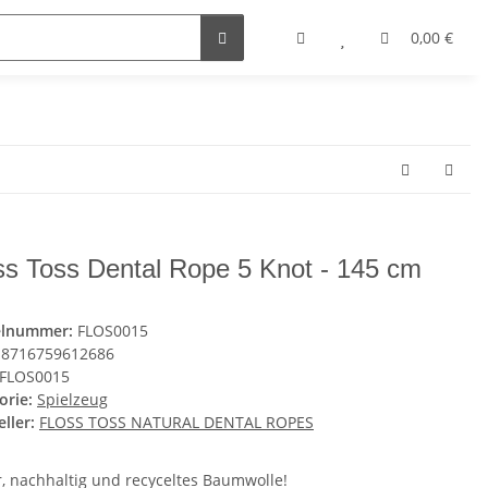
0,00 €
ss Toss Dental Rope 5 Knot - 145 cm
elnummer:
FLOS0015
8716759612686
FLOS0015
orie:
Spielzeug
ller:
FLOSS TOSS NATURAL DENTAL ROPES
r, nachhaltig und recyceltes Baumwolle!