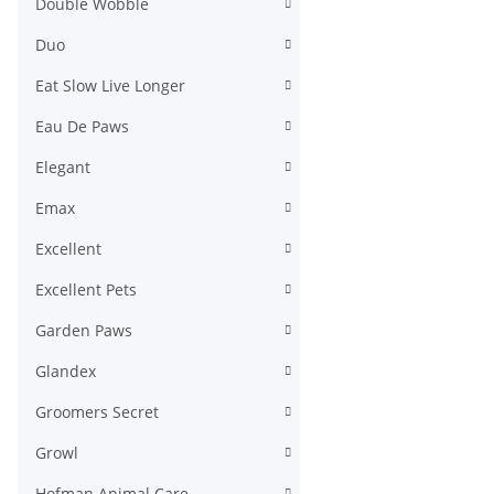
Double Wobble
Duo
Eat Slow Live Longer
Eau De Paws
Elegant
Emax
Excellent
Excellent Pets
Garden Paws
Glandex
Groomers Secret
Growl
Hofman Animal Care