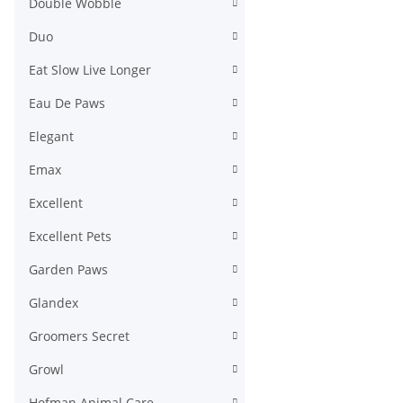
Double Wobble
Duo
Eat Slow Live Longer
Eau De Paws
Elegant
Emax
Excellent
Excellent Pets
Garden Paws
Glandex
Groomers Secret
Growl
Hofman Animal Care