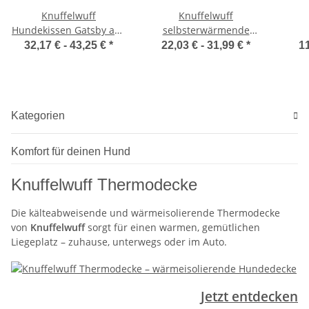
Knuffelwuff
Knuffelwuff
Hundekissen Gatsby aus
selbsterwärmende
Oxford-Gewebe
Thermomatte
32,17 € -
43,25 €
*
22,03 € -
31,99 €
*
11
Melbourne aus
r
kuscheligen
Lammfellimitat Grau
Kategorien
Komfort für deinen Hund
Knuffelwuff Thermodecke
Die kälteabweisende und wärmeisolierende Thermodecke
von
Knuffelwuff
sorgt für einen warmen, gemütlichen
Liegeplatz – zuhause, unterwegs oder im Auto.
Jetzt entdecken