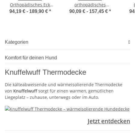
Orthopädisches Eck
orthopädisches
Hundebett Marlie aus
Hundebett mit Fächer-
Hu
94,19 € -
189,90 €
*
90,09 € -
157,45 €
*
94
Velours mit
Wendekissen Baltimore
ges
Handwebcharakter
Kategorien
Komfort für deinen Hund
Knuffelwuff Thermodecke
Die kälteabweisende und wärmeisolierende Thermodecke
von
Knuffelwuff
sorgt für einen warmen, gemütlichen
Liegeplatz – zuhause, unterwegs oder im Auto.
Jetzt entdecken