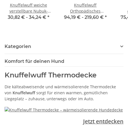
Knuffelwuff weiche
Knuffelwuff
verstellbare Nubuk-
Orthopädisches
Echtleder Hundeleine
Hundebett aus Laser
Hu
30,82 € -
34,24 €
*
94,19 € -
219,60 €
*
75,
Orlando
gestepptem Kunstleder
we
Hampstead
Kategorien
Komfort für deinen Hund
Knuffelwuff Thermodecke
Die kälteabweisende und wärmeisolierende Thermodecke
von
Knuffelwuff
sorgt für einen warmen, gemütlichen
Liegeplatz – zuhause, unterwegs oder im Auto.
Jetzt entdecken