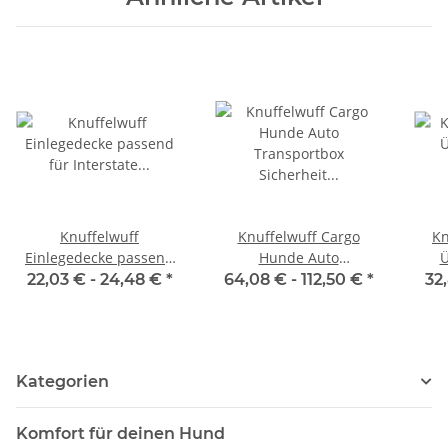
Knuffelwuff
Knuffelwuff Cargo
Kn
Einlegedecke passend
Hunde Auto
Ü
für Interstate
Transportbox Sicherheit
Lei
22,03 € -
24,48 €
*
64,08 € -
112,50 €
*
32
Transportbox Interstate
für den Hund und
Sitzschutz für den
Vordersitz
Kategorien
Komfort für deinen Hund