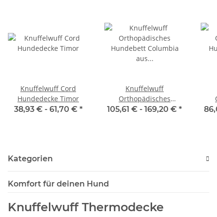
Knuffelwuff Cord
Knuffelwuff
Hundedecke Timor
Orthopädisches
Hundebett Columbia
Hund
38,93 € -
61,70 €
*
105,61 € -
169,20 €
*
86,
aus laser-gestepptem
l
Kunstleder
Kategorien
Komfort für deinen Hund
Knuffelwuff Thermodecke