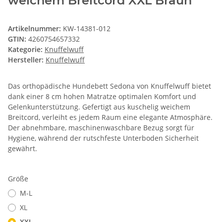
weichem Breitcord XXL Braun
Artikelnummer:
KW-14381-012
GTIN:
4260754657332
Kategorie:
Knuffelwuff
Hersteller:
Knuffelwuff
Das orthopädische Hundebett Sedona von Knuffelwuff bietet
dank einer 8 cm hohen Matratze optimalen Komfort und
Gelenkunterstützung. Gefertigt aus kuschelig weichem
Breitcord, verleiht es jedem Raum eine elegante Atmosphäre.
Der abnehmbare, maschinenwaschbare Bezug sorgt für
Hygiene, während der rutschfeste Unterboden Sicherheit
gewährt.
Größe
M-L
XL
XXL