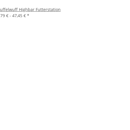
uffelwuff Highbar Futterstation
,79 € -
47,45 €
*