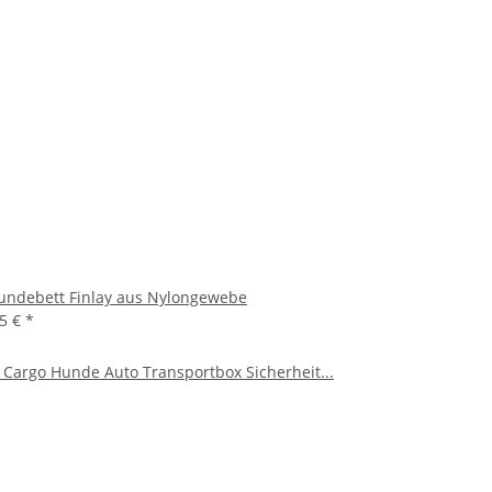
undebett Finlay aus Nylongewebe
95 €
*