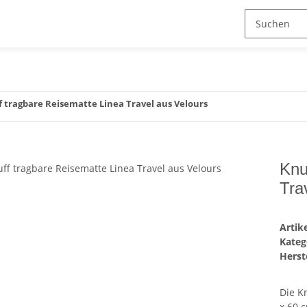
 tragbare Reisematte Linea Travel aus Velours
Knu
Tra
Arti
Kateg
Herste
Die K
x 60 