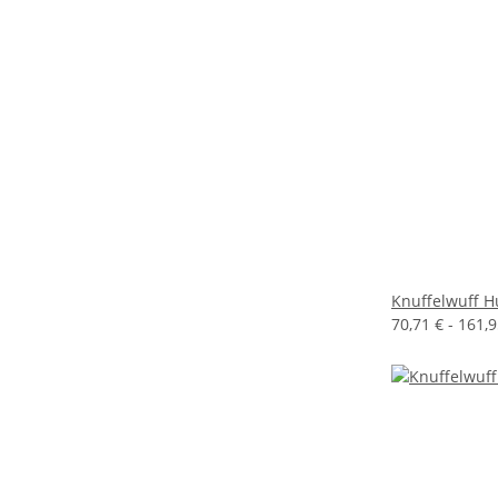
Knuffelwuff H
70,71 € -
161,