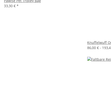
Pawise Pet Trolley Bag
33,30 €
*
Knuffelwuff O
86,00 € -
193,