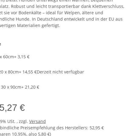
platz. Robust und leicht transportierbar dank Klettverschluss,
t sie vor Bodenkälte – ideal für Welpen, ältere und
ndliche Hunde. In Deutschland entwickelt und in der EU aus
ertigen Materialien gefertigt.
e
 x 60cm
+ 3,15 €
20 x 80cm
+ 14,55 €
Derzeit nicht verfügbar
130 x 90cm
+ 21,20 €
5,27 €
19% USt. , zzgl.
Versand
bindliche Preisempfehlung des Herstellers
:
52,95 €
sparen
10.95%
, also
5,80 €
)