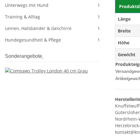
Unterwegs mit Hund
1
Produktd
Training & Alltag
1
Länge
Leinen, Halsbänder & Geschirre
1
Breite
Hundegesundheit & Pflege
1
Höhe
Gewicht
Sonderangebote
Produkteig
Versandgewi
Artikelgewich
Herstelleri
Knuffelwuff
Gütersloher
Nordrhein-
Herzebrock-
kontakt@knu