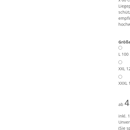
Liege
schütz
empfi
hochw
Größ
L 100
XXL 1
XXXL 
4
ab
inkl. 
Unver
(Sie 