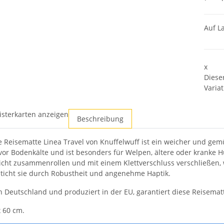
Auf L
x
Diese
Variat
isterkarten anzeigen
Beschreibung
e Reisematte Linea Travel von Knuffelwuff ist ein weicher und gemü
 vor Bodenkälte und ist besonders für Welpen, ältere oder kranke 
leicht zusammenrollen und mit einem Klettverschluss verschließen,
sticht sie durch Robustheit und angenehme Haptik.
in Deutschland und produziert in der EU, garantiert diese Reisemat
 60 cm.