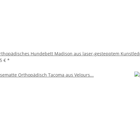
rthopädisches Hundebett Madison aus laser-gestepptem Kunstled
45 €
*