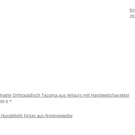
Kn
28
ematte Orthopädisch Tacoma aus Velours mit Handwebcharakter
,90 €
*