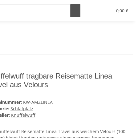
0,00 €
ffelwuff tragbare Reisematte Linea
vel aus Velours
kelnummer:
KW-AMZLINEA
orie:
Schlafplatz
ller:
Knuffelwuff
nuffelwuff Reisematte Linea Travel aus weichem Velours (100
cm) bietet Hunden unterwegs einen warmen, bequemen