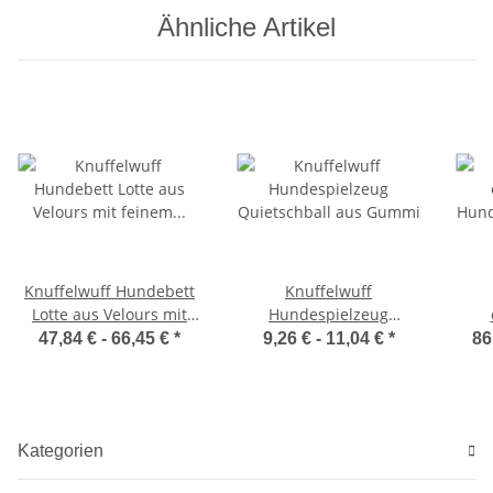
Ähnliche Artikel
Knuffelwuff Hundebett
Knuffelwuff
Lotte aus Velours mit
Hundespielzeug
feinem
Quietschball aus Gummi
Hun
47,84 € -
66,45 €
*
9,26 € -
11,04 €
*
86
Handwebcharakter
k
Kategorien