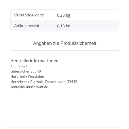
Produkteigenschaft
Wert
0,28 kg
Versandgewicht:
0,13
kg
Artikelgewicht:
Angaben zur Produktsicherheit
Herstellerinformationen:
Knuffelwuff
Gütersloher Str. 40
Nordrhein-Westfalen
Herzebrock-Clarholz, Deutschland, 33442
kontakt@knuffelwuff.de