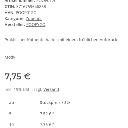
Artikelnummer:
POOP012C
GTIN:
8716759646858
HAN:
POOP012C
Kategorie:
Zubehör
Hersteller:
POOPYGO
Praktischer Kotbeutelhalter mit einem fröhlichen Aufdruck.
Motiv
7,75 €
inkl. 19% USt. , zzgl.
Versand
ab
Stückpreis / Stk
5
7,52 €
*
10
7,36 €
*