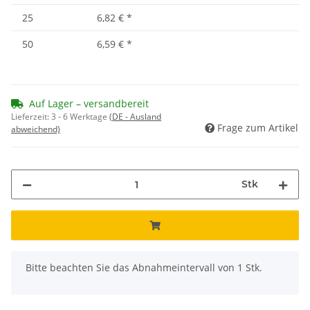
25
6,82 €
*
50
6,59 €
*
Auf Lager – versandbereit
Lieferzeit:
3 - 6 Werktage
(DE - Ausland
Frage zum Artikel
abweichend)
Stk
x
Bitte beachten Sie das Abnahmeintervall von 1 Stk.