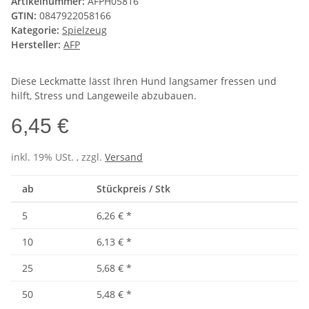
Artikelnummer:
AFPH05816
GTIN:
0847922058166
Kategorie:
Spielzeug
Hersteller:
AFP
Diese Leckmatte lässt Ihren Hund langsamer fressen und
hilft, Stress und Langeweile abzubauen.
6,45 €
inkl. 19% USt. , zzgl.
Versand
ab
Stückpreis / Stk
5
6,26 €
*
10
6,13 €
*
25
5,68 €
*
50
5,48 €
*