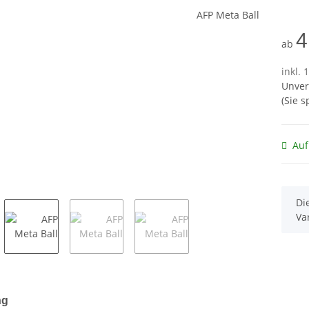
4
ab
inkl. 
Unver
(Sie 
Auf
x
Di
Va
terkarten anzeigen
ng