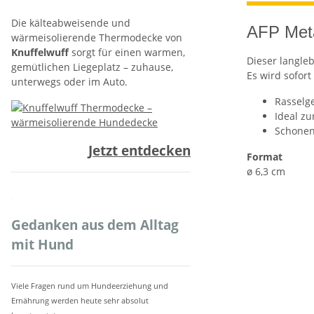
Die kälteabweisende und
AFP Meta
wärmeisolierende Thermodecke von
Knuffelwuff
sorgt für einen warmen,
Dieser langle
gemütlichen Liegeplatz – zuhause,
Es wird sofor
unterwegs oder im Auto.
Rasselg
Ideal zu
Schonen
Jetzt entdecken
Format
ø 6,3 cm
.
Gedanken aus dem Alltag
mit Hund
Viele Fragen rund um Hundeerziehung und
Ernährung werden heute sehr absolut