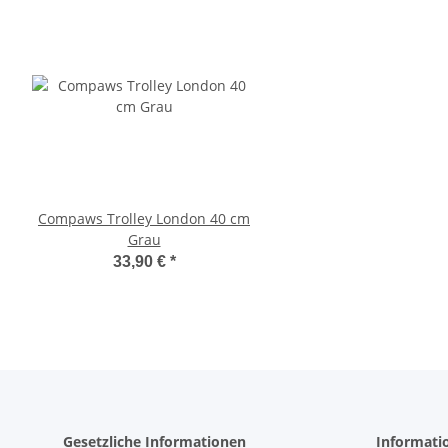
Compaws Trolley London 40 cm
Pawise Pet Trolley
Grau
33,30 €
*
33,90 €
*
Gesetzliche Informationen
Informati