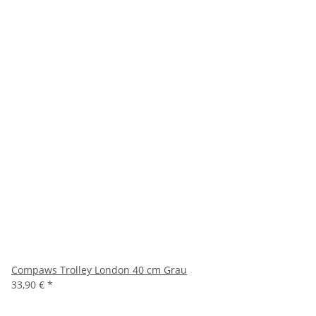
Compaws Trolley London 40 cm Grau
33,90 €
*