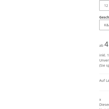
Gesc
4
ab
inkl. 
Unver
(Sie 
Auf L
x
Diese