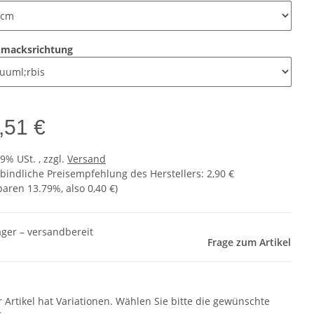
hmacksrichtung
,51 €
19% USt. , zzgl.
Versand
bindliche Preisempfehlung des Herstellers
:
2,90 €
sparen
13.79%
, also
0,40 €
)
ager – versandbereit
Frage zum Artikel
r Artikel hat Variationen. Wählen Sie bitte die gewünschte