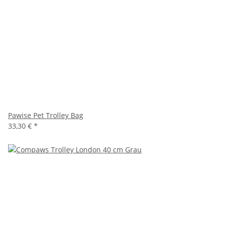
Pawise Pet Trolley Bag
33,30 €
*