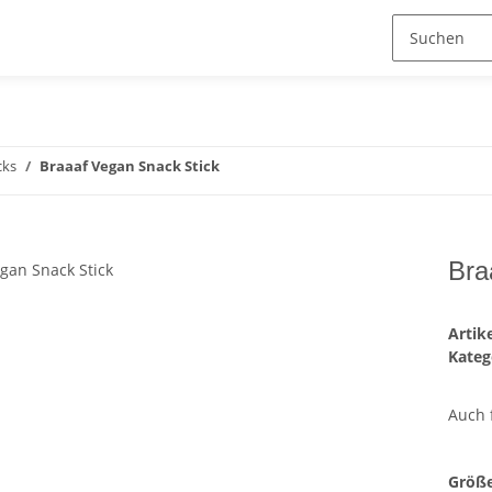
cks
Braaaf Vegan Snack Stick
Bra
Arti
Kateg
Auch 
Größ