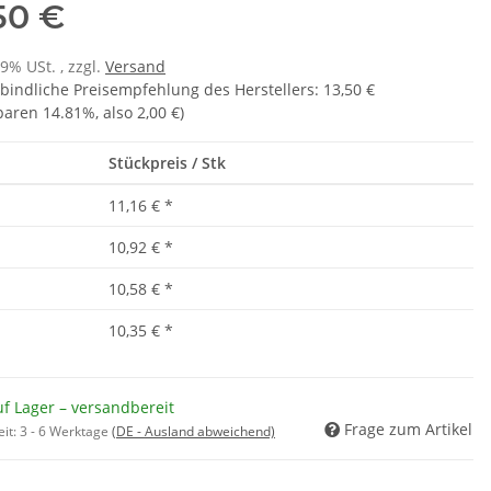
,50 €
19% USt. , zzgl.
Versand
bindliche Preisempfehlung des Herstellers
:
13,50 €
sparen
14.81%
, also
2,00 €
)
Stückpreis / Stk
11,16 €
*
10,92 €
*
10,58 €
*
10,35 €
*
f Lager – versandbereit
Frage zum Artikel
eit:
3 - 6 Werktage
(DE - Ausland abweichend)