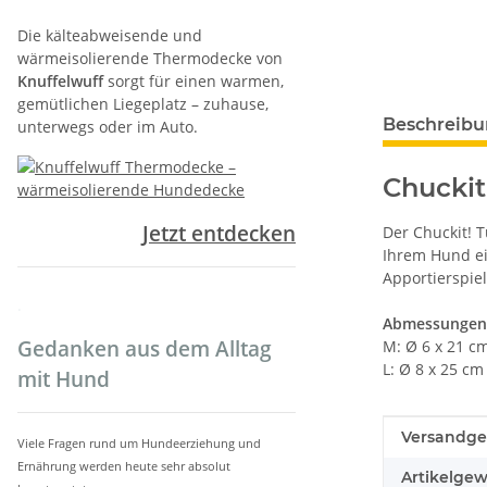
Die kälteabweisende und
wärmeisolierende Thermodecke von
Knuffelwuff
sorgt für einen warmen,
gemütlichen Liegeplatz – zuhause,
weitere Regis
Beschreib
unterwegs oder im Auto.
Chuckit
Jetzt entdecken
Der Chuckit! 
Ihrem Hund e
Apportierspie
.
Abmessungen
Gedanken aus dem Alltag
M: Ø 6 x 21 c
L: Ø 8 x 25 cm
mit Hund
Produkteig
Wert
Versandge
Viele Fragen rund um Hundeerziehung und
Ernährung werden heute sehr absolut
Artikelgew