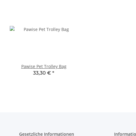
Pawise Pet Trolley Bag
Compaws Trolley Lond
Grau
33,30 €
*
33,90 €
*
Gesetzliche Informationen
Informati