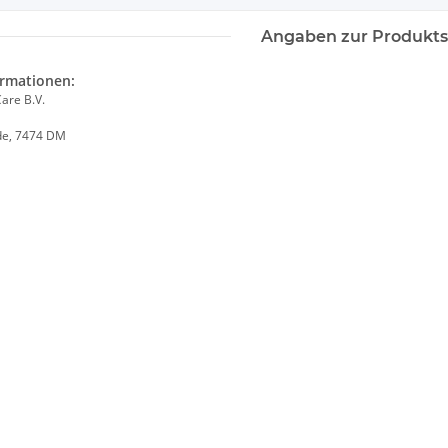
Angaben zur Produkts
ormationen:
are B.V.
de, 7474 DM