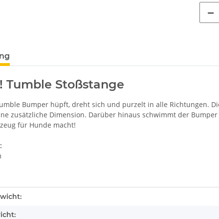
terkarten anzeigen
ung
! Tumble Stoßstange
Tumble Bumper hüpft, dreht sich und purzelt in alle Richtungen. 
ine zusätzliche Dimension. Darüber hinaus schwimmt der Bumper
lzeug für Hunde macht!
:
m
enschaft
wicht:
icht: