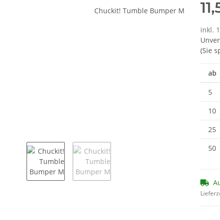
11
inkl. 
Unver
(Sie 
ab
5
10
25
50
Au
Lieferz