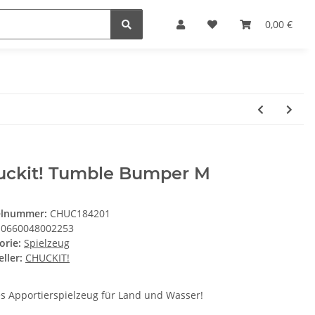
0,00 €
uckit! Tumble Bumper M
elnummer:
CHUC184201
0660048002253
orie:
Spielzeug
ller:
CHUCKIT!
es Apportierspielzeug für Land und Wasser!