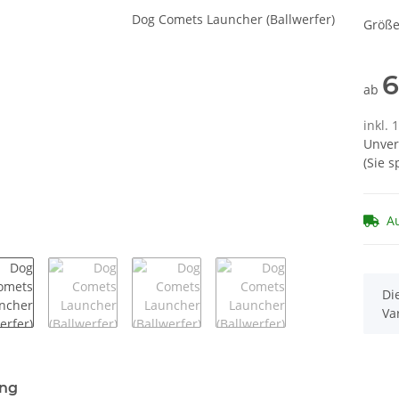
Größ
6
ab
inkl. 
Unver
(Sie 
Au
x
Di
Va
terkarten anzeigen
ung