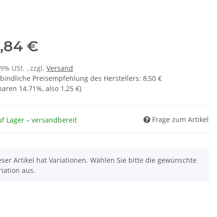
e
,84 €
19% USt. , zzgl.
Versand
bindliche Preisempfehlung des Herstellers
:
8,50 €
sparen
14.71%
, also
1,25 €
)
Frage zum Artikel
f Lager – versandbereit
eser Artikel hat Variationen. Wählen Sie bitte die gewünschte
riation aus.