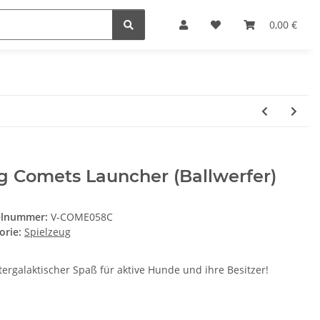
0,00 €
g Comets Launcher (Ballwerfer)
elnummer:
V-COME058C
orie:
Spielzeug
ntergalaktischer Spaß für aktive Hunde und ihre Besitzer!
e