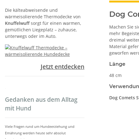
Die kälteabweisende und
Dog Com
wärmeisolierende Thermodecke von
Knuffelwuff
sorgt für einen warmen,
Machen Sie sic
gemütlichen Liegeplatz – zuhause,
mehr Begeiste
unterwegs oder im Auto.
dreimal weite
Material gefe
geworfen werd
Länge
Jetzt entdecken
48 cm
Verwendung
.
Dog Comets St
Gedanken aus dem Alltag
mit Hund
Viele Fragen rund um Hundeerziehung und
Ernährung werden heute sehr absolut