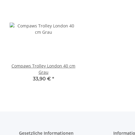
Compaws Trolley London 40 cm
Pawise Pet Trolley
Grau
33,30 €
*
33,90 €
*
Gesetzliche Informationen
Informati