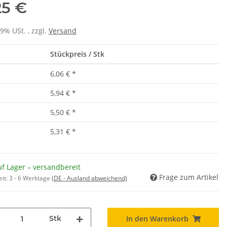
25 €
19% USt. , zzgl.
Versand
Stückpreis / Stk
6,06 €
*
5,94 €
*
5,50 €
*
5,31 €
*
f Lager – versandbereit
Frage zum Artikel
eit:
3 - 6 Werktage
(DE - Ausland abweichend)
Stk
In den Warenkorb