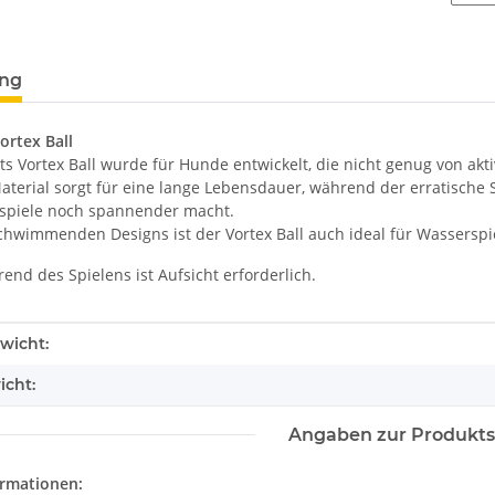
terkarten anzeigen
ung
rtex Ball
s Vortex Ball wurde für Hunde entwickelt, die nicht genug von ak
aterial sorgt für eine lange Lebensdauer, während der erratisch
spiele noch spannender macht.
chwimmenden Designs ist der Vortex Ball auch ideal für Wasserspi
nd des Spielens ist Aufsicht erforderlich.
enschaft
wicht:
icht:
Angaben zur Produkts
ormationen: