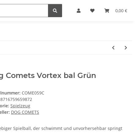
0,00 €
g Comets Vortex bal Grün
elnummer:
COME059C
8716759659872
orie:
Spielzeug
ller:
DOG COMETS
ebiger Spielball, der schwimmt und unvorhersehbar springt