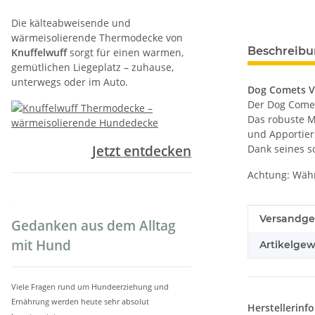
Die kälteabweisende und
wärmeisolierende Thermodecke von
weitere Regis
Beschreib
Knuffelwuff
sorgt für einen warmen,
gemütlichen Liegeplatz – zuhause,
unterwegs oder im Auto.
Dog Comets Vo
Der Dog Comet
Das robuste M
und Apportier
Jetzt entdecken
Dank seines s
Achtung: Währe
.
Produkteig
Wert
Versandge
Gedanken aus dem Alltag
mit Hund
Artikelgew
Viele Fragen rund um Hundeerziehung und
Ernährung werden heute sehr absolut
Herstellerinf