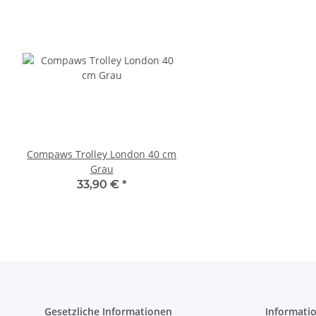
Compaws Trolley London 40 cm
Pawise Pet Trolley
Grau
33,30 €
*
33,90 €
*
Gesetzliche Informationen
Informati