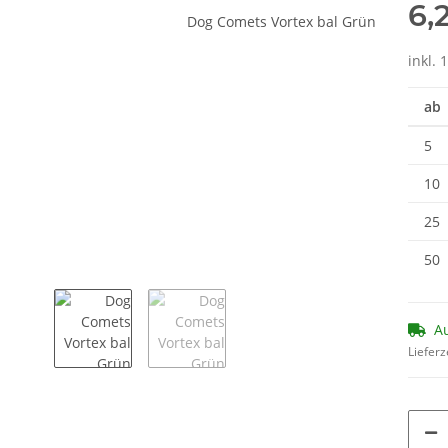
6,
inkl. 
ab
5
10
25
50
Au
Lieferz