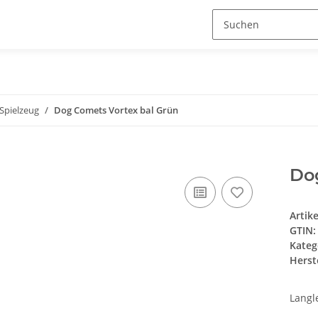
Spielzeug
Dog Comets Vortex bal Grün
Do
Artik
GTIN:
Kateg
Herste
Langl