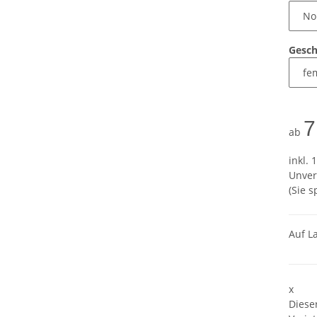
Gesch
7
ab
inkl. 
Unver
(Sie 
Auf L
x
Diese