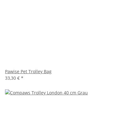
Pawise Pet Trolley Bag
33,30 €
*