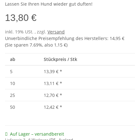
Lassen Sie Ihren Hund wieder gut duften!
13,80 €
inkl. 19% USt. , zzgl.
Versand
Unverbindliche Preisempfehlung des Herstellers
:
14,95 €
(Sie sparen
7.69%
, also
1,15 €
)
ab
Stückpreis / Stk
5
13,39 €
*
10
13,11 €
*
25
12,70 €
*
50
12,42 €
*
Auf Lager – versandbereit
Lieferzeit:
3 - 6 Werktage
(DE - Ausland