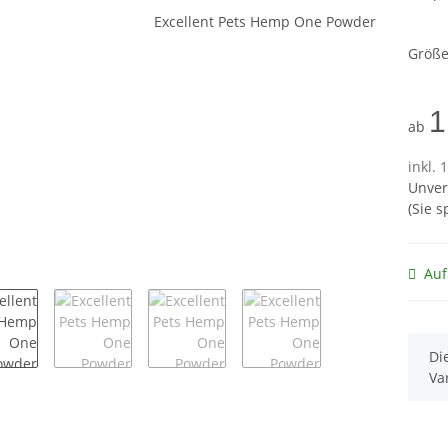
Größ
1
ab
inkl. 
Unver
(Sie 
Auf
x
Di
Va
terkarten anzeigen