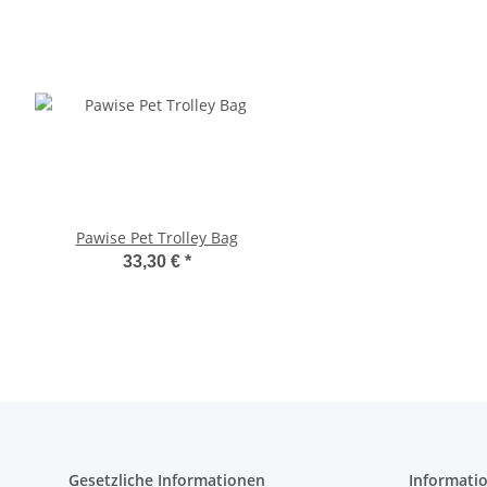
Pawise Pet Trolley Bag
Compaws Trolley Lond
Grau
33,30 €
*
33,90 €
*
Gesetzliche Informationen
Informati