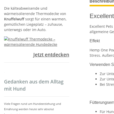
Beschreibu
Die kälteabweisende und
wärmeisolierende Thermodecke von
Excellen
Knuffelwuff
sorgt für einen warmen,
gemütlichen Liegeplatz – zuhause,
Excellent Pet
unterwegs oder im Auto.
allgemeine Ge
Effekt
Hemp One Pow
Jetzt entdecken
Stress. Außerd
Verwenden S
.
Zur Unt
Zur Unt
Gedanken aus dem Alltag
Bei Stre
mit Hund
Fütterungsem
Viele Fragen rund um Hundeerziehung und
Ernährung werden heute sehr absolut
Für Hund