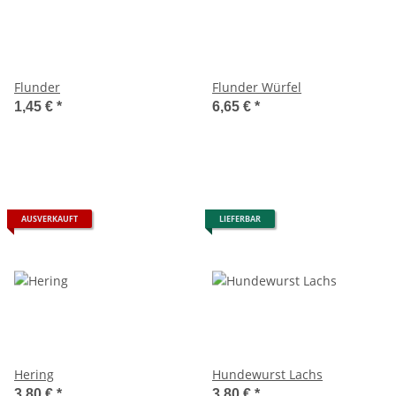
Flunder
Flunder Würfel
1,45 €
*
6,65 €
*
AUSVERKAUFT
LIEFERBAR
Hering
Hundewurst Lachs
3,80 €
*
3,80 €
*