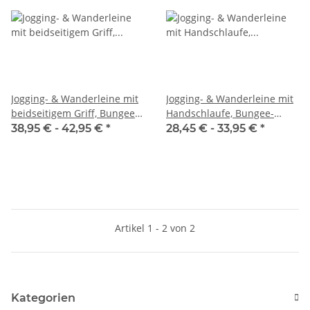
Jogging- & Wanderleine mit
Jogging- & Wanderleine mit
beidseitigem Griff, Bungee-
Handschlaufe, Bungee-
Ruckdämpfer &
Ruckdämpfer &
38,95 € -
42,95 €
*
28,45 € -
33,95 €
*
Sicherheitskarabiner aus
Sicherheitskarabiner aus
Nylon
Nylon
Artikel 1 - 2 von 2
Kategorien