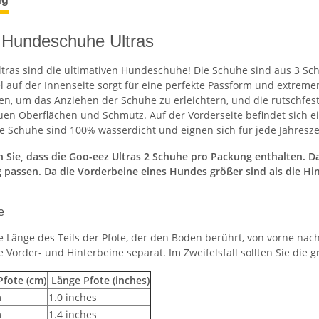
Hundeschuhe Ultras
ltras sind die ultimativen Hundeschuhe! Die Schuhe sind aus 3 Sch
l auf der Innenseite sorgt für eine perfekte Passform und extreme
n, um das Anziehen der Schuhe zu erleichtern, und die rutschfe
uen Oberflächen und Schmutz. Auf der Vorderseite befindet sich ein
ie Schuhe sind 100% wasserdicht und eignen sich für jede Jahresz
n Sie, dass die Goo-eez Ultras 2 Schuhe pro Packung enthalten. D
g passen. Da die Vorderbeine eines Hundes größer sind als die Hi
e
 Länge des Teils der Pfote, der den Boden berührt, von vorne nach
 Vorder- und Hinterbeine separat. Im Zweifelsfall sollten Sie die
Pfote (cm)
Länge Pfote (inches)
m
1.0 inches
m
1.4 inches