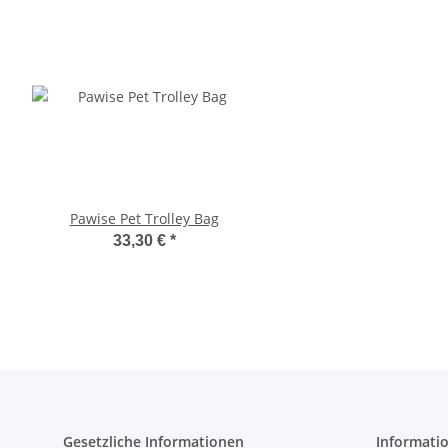
Pawise Pet Trolley Bag
Compaws Trolley Lond
Grau
33,30 €
*
33,90 €
*
Gesetzliche Informationen
Informati