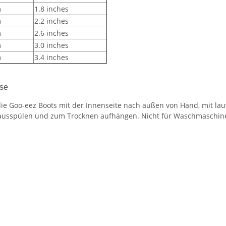
m
1.8 inches
m
2.2 inches
m
2.6 inches
m
3.0 inches
m
3.4 inches
se
ie Goo-eez Boots mit der Innenseite nach außen von Hand, mit 
ausspülen und zum Trocknen aufhängen. Nicht für Waschmaschine