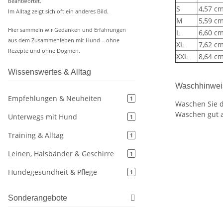
beantwortet.
S
4,57 c
Im Alltag zeigt sich oft ein anderes Bild.
M
5,59 c
Hier sammeln wir Gedanken und Erfahrungen
L
6,60 c
aus dem Zusammenleben mit Hund – ohne
XL
7,62 c
Rezepte und ohne Dogmen.
XXL
8,64 c
Wissenswertes & Alltag
Waschhinwei
Empfehlungen & Neuheiten
1
Waschen Sie d
Waschen gut 
Unterwegs mit Hund
1
Training & Alltag
1
Leinen, Halsbänder & Geschirre
1
Hundegesundheit & Pflege
1
Sonderangebote