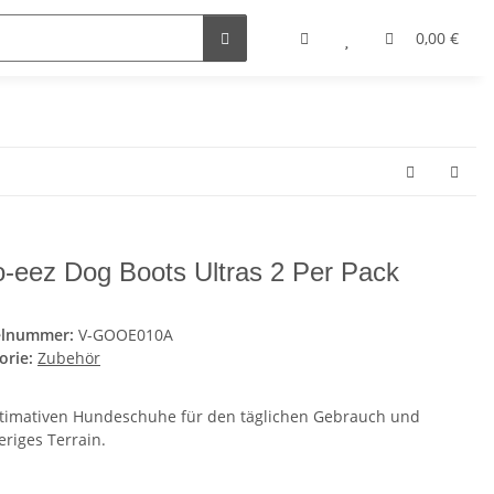
0,00 €
-eez Dog Boots Ultras 2 Per Pack
elnummer:
V-GOOE010A
orie:
Zubehör
ltimativen Hundeschuhe für den täglichen Gebrauch und
eriges Terrain.