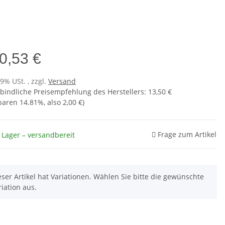
e
e
0,53 €
19% USt. , zzgl.
Versand
bindliche Preisempfehlung des Herstellers
:
13,50 €
sparen
14.81%
, also
2,00 €
)
Frage zum Artikel
 Lager – versandbereit
eser Artikel hat Variationen. Wählen Sie bitte die gewünschte
riation aus.