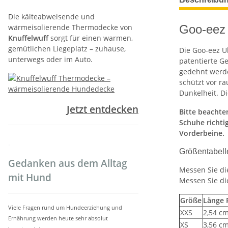
Die kälteabweisende und
wärmeisolierende Thermodecke von
Goo-eez 
Knuffelwuff
sorgt für einen warmen,
gemütlichen Liegeplatz – zuhause,
Die Goo-eez U
unterwegs oder im Auto.
patentierte Ge
gedehnt werde
schützt vor ra
Dunkelheit. D
Jetzt entdecken
Bitte beachte
Schuhe richti
Vorderbeine.
.
Größentabell
Gedanken aus dem Alltag
Messen Sie die
mit Hund
Messen Sie die
Größe
Länge 
Viele Fragen rund um Hundeerziehung und
XXS
2,54 c
Ernährung werden heute sehr absolut
XS
3,56 c