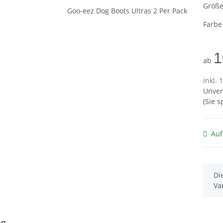
Größ
Farb
1
ab
inkl. 
Unver
(Sie 
Auf
x
Di
Va
terkarten anzeigen
ng