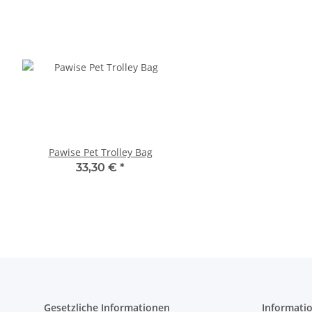
Pawise Pet Trolley Bag
Compaws Trolley Lond
Grau
33,30 €
*
33,90 €
*
Gesetzliche Informationen
Informati