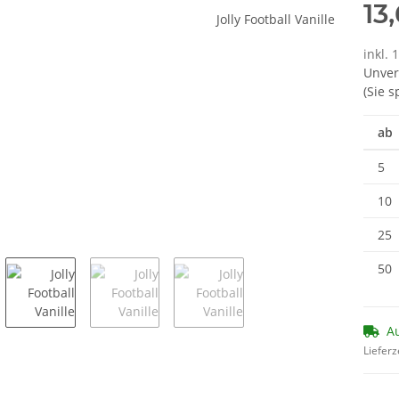
13
inkl. 
Unver
(Sie 
ab
5
10
25
50
Au
Lieferz