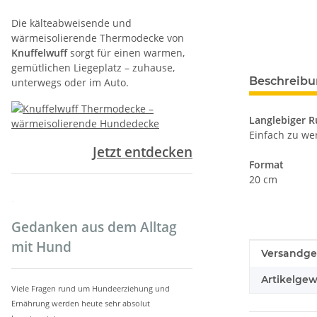
Die kälteabweisende und
wärmeisolierende Thermodecke von
Knuffelwuff
sorgt für einen warmen,
gemütlichen Liegeplatz – zuhause,
weitere Regis
Beschreib
unterwegs oder im Auto.
Langlebiger R
Einfach zu we
Jetzt entdecken
Format
20 cm
.
Gedanken aus dem Alltag
mit Hund
Produkteig
Wert
Versandge
Artikelgew
Viele Fragen rund um Hundeerziehung und
Ernährung werden heute sehr absolut