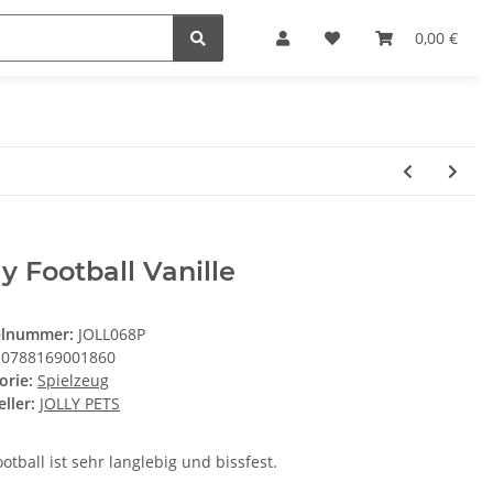
0,00 €
ly Football Vanille
elnummer:
JOLL068P
0788169001860
orie:
Spielzeug
ller:
JOLLY PETS
otball ist sehr langlebig und bissfest.