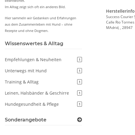
beantwortet.
Im Alltag zeigt sich oft ein anderes Bild.
Herstellerinf
Success Courier 
Hier sammeln wir Gedanken und Erfahrungen
Calle Rio Tormes
aus dem Zusammenleben mit Hund – ohne
MAdrid, , 28947
Rezepte und ohne Dogmen.
Wissenswertes & Alltag
Empfehlungen & Neuheiten
1
Unterwegs mit Hund
1
Training & Alltag
1
Leinen, Halsbänder & Geschirre
1
Hundegesundheit & Pflege
1
Sonderangebote