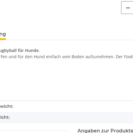
terkarten anzeigen
ung
ugbyball für Hunde.
rfen und für den Hund einfach vom Boden aufzunehmen. Der Footba
enschaft
wicht:
icht:
Angaben zur Produkts