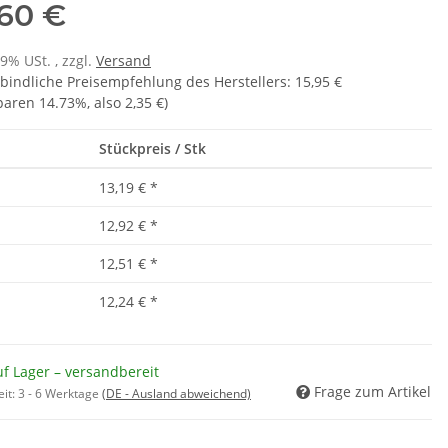
,60 €
19% USt. , zzgl.
Versand
bindliche Preisempfehlung des Herstellers
:
15,95 €
sparen
14.73%
, also
2,35 €
)
Stückpreis / Stk
13,19 €
*
12,92 €
*
12,51 €
*
12,24 €
*
f Lager – versandbereit
Frage zum Artikel
eit:
3 - 6 Werktage
(DE - Ausland abweichend)