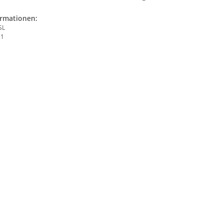
ormationen:
SL
 1