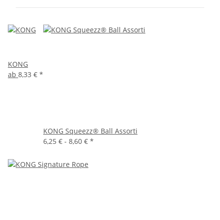
KONG
ab
8,33 €
*
KONG Squeezz® Ball Assorti
6,25 € -
8,60 €
*