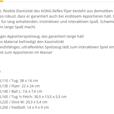
, flexible Elastizität des KONG Reflex Flyer besteht aus demselben 
o robust, dass er garantiert auch bei endlosem Apportieren hält. 
für lang anhaltenden, instinktiven und interaktiven Spaß. Schwim
en lange Spaß macht.
ges Apportierspielzeug, das garantiert lange hält
es Material befriedigt den Kauinstinkt
ndsfähiges, ultraflexibles Spielzeug lädt zum interaktiven Spiel ei
t zum Apportieren im Wasser
n
11E / Tug: 38 x 14 cm
13E / Flyer: 22 x 24 cm
4E / Ball L: 7,6 x 7,6 cm
6E / Tug 'n Fetch: 30,5 x 13,5 x 5,5 cm
2E / Stick M: 20,3 x 5,4 cm
5E / Football: 14 x 9 x 9 cm