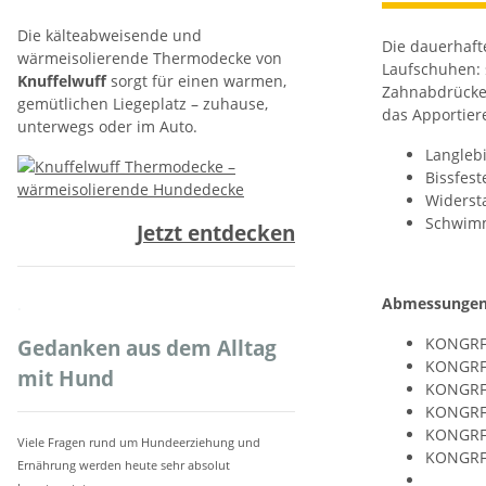
Die kälteabweisende und
Die dauerhafte
wärmeisolierende Thermodecke von
Laufschuhen: s
Knuffelwuff
sorgt für einen warmen,
Zahnabdrücke 
gemütlichen Liegeplatz – zuhause,
das Apportier
unterwegs oder im Auto.
Langlebi
Bissfest
Widersta
Schwimm
Jetzt entdecken
Abmessunge
.
KONGRFL
Gedanken aus dem Alltag
KONGRFL
mit Hund
KONGRFL1
KONGRFL1
KONGRFL2
Viele Fragen rund um Hundeerziehung und
KONGRFL2
Ernährung werden heute sehr absolut