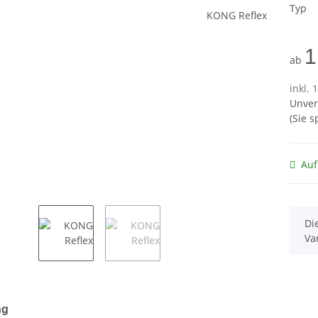
Typ
1
ab
inkl. 
Unver
(Sie 
Auf
x
Di
Va
terkarten anzeigen
ng