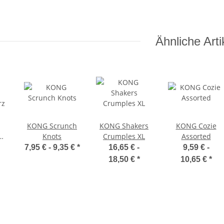
Ähnliche Arti
KONG Scrunch
KONG Shakers
KONG Cozie
Knots
Crumples XL
Assorted
rz
7,95 € -
9,35 €
*
16,65 € -
9,59 € -
18,50 €
*
10,65 €
*