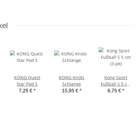
kel
KONG Quest
KONG Knots
Kong Sport
Star Pod S
Schlange
Fußball S 5 cm
(3-pk)
7,25 €
*
15,95 €
*
6,75 €
*