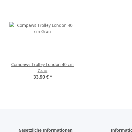
Compaws Trolley London 40 cm
Pawise Pet Trolley
Grau
33,30 €
*
33,90 €
*
Gesetzliche Informationen
Informati