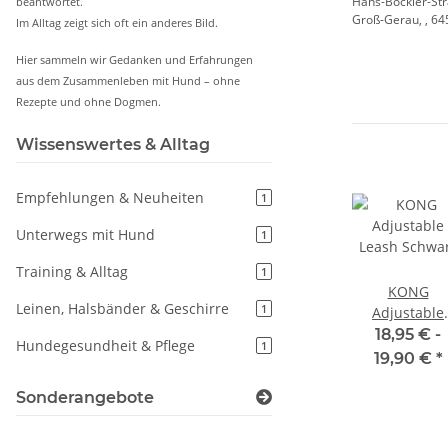
Hans-Böckler-St
beantwortet.
Groß-Gerau, , 64
Im Alltag zeigt sich oft ein anderes Bild.
Hier sammeln wir Gedanken und Erfahrungen
aus dem Zusammenleben mit Hund – ohne
Rezepte und ohne Dogmen.
Wissenswertes & Alltag
Empfehlungen & Neuheiten
1
Unterwegs mit Hund
1
Training & Alltag
1
KONG
Leinen, Halsbänder & Geschirre
1
Adjustable
Leash Schwa
18,95 € -
Hundegesundheit & Pflege
1
19,90 €
*
Sonderangebote