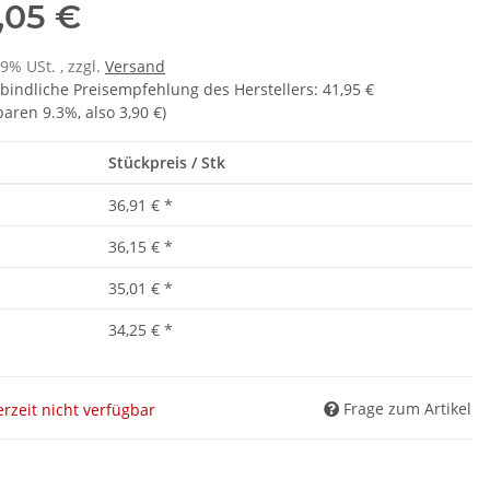
,05 €
19% USt. , zzgl.
Versand
bindliche Preisempfehlung des Herstellers
:
41,95 €
sparen
9.3%
, also
3,90 €
)
Stückpreis / Stk
36,91 €
*
36,15 €
*
35,01 €
*
34,25 €
*
Frage zum Artikel
rzeit nicht verfügbar