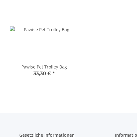
Pawise Pet Trolley Bag
Compaws Trolley Lond
Grau
33,30 €
*
33,90 €
*
Gesetzliche Informationen
Informati