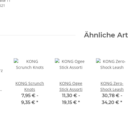
raße 11
521
Ähnliche Art
KONG Scrunch
KONG Ogee
KONG Zero-
Knots
Stick Assorti
Shock Leash
rz
7,95 € -
11,30 € -
30,78 € -
9,35 €
*
19,15 €
*
34,20 €
*