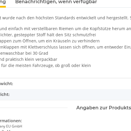
ung
Benachrichtigen, wenn verfügbar
t wurde nach den höchsten Standards entwickelt und hergestellt. S
 und einfach mit verstellbaren Riemen um die Kopfstütze herum a
chter, gesteppter Stoff hält den Sitz schmutzfrei
lappen zum Öffnen, um ein Kräuseln zu verhindern
enklappen mit Klettverschluss lassen sich öffnen, um entweder Ein
enwaschbar bei 30 Grad
nd praktisch klein verpackbar
für die meisten Fahrzeuge, ob groß oder klein
enschaft
wicht:
icht:
Angaben zur Produkts
ormationen:
any EU GmbH