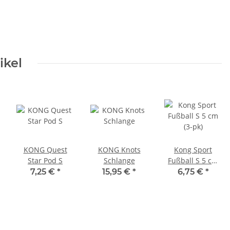
ikel
KONG Quest
KONG Knots
Kong Sport
Star Pod S
Schlange
Fußball S 5 cm
(3-pk)
7,25 €
*
15,95 €
*
6,75 €
*