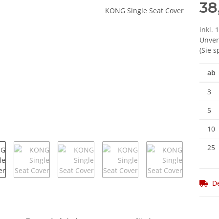
38
inkl. 
Unver
(Sie 
ab
3
5
10
25
De
terkarten anzeigen