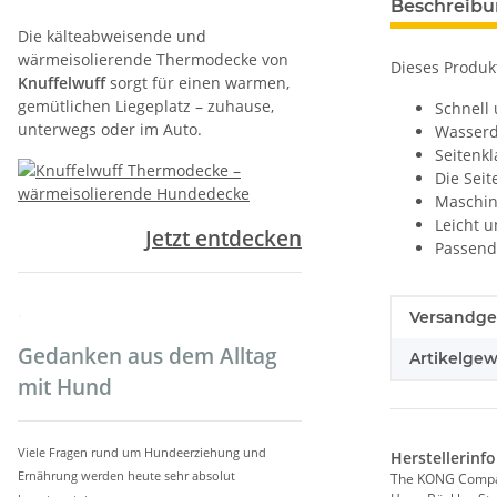
Beschreib
Die kälteabweisende und
wärmeisolierende Thermodecke von
Dieses Produk
Knuffelwuff
sorgt für einen warmen,
gemütlichen Liegeplatz – zuhause,
Schnell
unterwegs oder im Auto.
Wasserdi
Seitenk
Die Seit
Maschin
Leicht u
Jetzt entdecken
Passend 
.
Produkteig
Wert
Versandge
Gedanken aus dem Alltag
Artikelgew
mit Hund
Viele Fragen rund um Hundeerziehung und
Herstellerinf
Ernährung werden heute sehr absolut
The KONG Comp