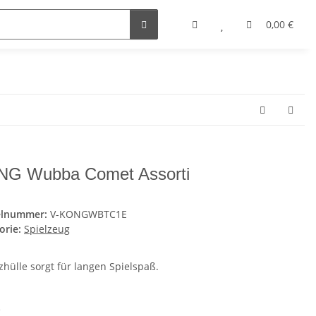
0,00 €
G Wubba Comet Assorti
elnummer:
V-KONGWBTC1E
orie:
Spielzeug
zhülle sorgt für langen Spielspaß.
e