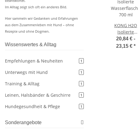
beantwortet.
Im Alltag zeigt sich oft ein anderes Bild.
Hier sammeln wir Gedanken und Erfahrungen
KONG H2O
aus dem Zusammenleben mit Hund – ohne
Isolierte
Rezepte und ohne Dogmen.
Wasserflasc
20,84 € -
700 ml
Wissenswertes & Alltag
23,15 €
*
Empfehlungen & Neuheiten
1
Unterwegs mit Hund
1
Training & Alltag
1
Leinen, Halsbänder & Geschirre
1
Hundegesundheit & Pflege
1
Sonderangebote