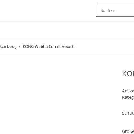
Spielzeug
KONG Wubba Comet Assorti
KON
Artik
Kateg
Schut
Größ