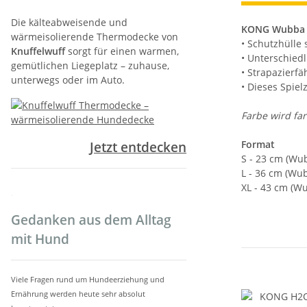
Die kälteabweisende und
KONG Wubba
wärmeisolierende Thermodecke von
• Schutzhülle 
Knuffelwuff
sorgt für einen warmen,
• Unterschied
gemütlichen Liegeplatz – zuhause,
• Strapazierfä
unterwegs oder im Auto.
• Dieses Spiel
Farbe wird farb
Format
Jetzt entdecken
S - 23 cm (Wu
L - 36 cm (Wu
XL - 43 cm (W
.
Gedanken aus dem Alltag
mit Hund
Viele Fragen rund um Hundeerziehung und
Ernährung werden heute sehr absolut