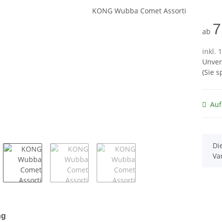
7
ab
inkl. 
Unver
(Sie 
Auf
x
Di
Va
terkarten anzeigen
ng