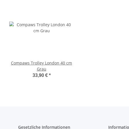
Compaws Trolley London 40 cm
Pawise Pet Trolley
Grau
33,30 €
*
33,90 €
*
Gesetzliche Informationen
Informati