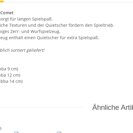
 Comet
sorgt für langen Spielspaß.
liche Texturen und der Quietscher fördern den Spieltrieb.
higes Zerr- und Wurfspielzeug.
zeug enthält einen Quietscher für extra Spielspaß.
lich sortiert geliefert!
bba 9 cm)
bba 12 cm)
ubba 14 cm)
Ähnliche Arti