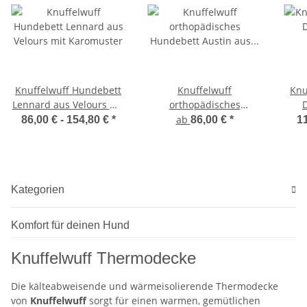
Knuffelwuff Hundebett
Knuffelwuff
Knu
Lennard aus Velours mit
orthopädisches
Karomuster
Hundebett Austin aus
ab
86,00 € -
154,80 €
*
86,00 €
*
11
Kunstleder
Kategorien
Komfort für deinen Hund
Knuffelwuff Thermodecke
Die kälteabweisende und wärmeisolierende Thermodecke
von
Knuffelwuff
sorgt für einen warmen, gemütlichen